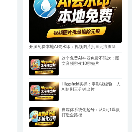
开源免费本地AI去水印：视频图片批量无痕擦除
这个免费AI神器免费不限次：图
文音频秒变10秒短片
Higgsfield实操：零影视经验一人
AI短剧三分钟出片
自媒体系统化起号：从0到1爆款
打造全路径