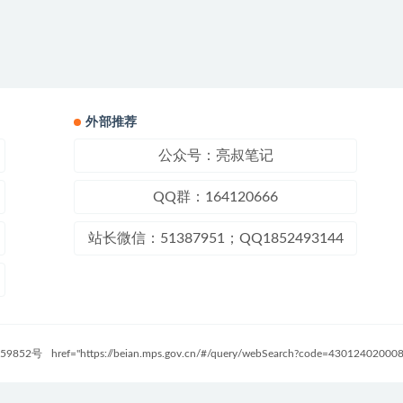
外部推荐
公众号：亮叔笔记
QQ群：164120666
站长微信：51387951；QQ1852493144
59852号
href="https://beian.mps.gov.cn/#/query/webSearch?code=4301240200