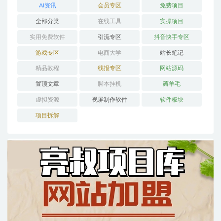
AI资讯
会员专区
免费项目
全部分类
在线工具
实操项目
实用免费软件
引流专区
抖音快手专区
游戏专区
电商大学
站长笔记
精品教程
线报专区
网站源码
置顶文章
脚本挂机
薅羊毛
虚拟资源
视屏制作软件
软件板块
项目拆解