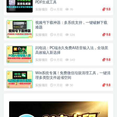
PDF生成工具
实操项目
6 月前
70
9.8
视频号下载神器：多系统支持，一键破解下载
难题
实操项目
8 月前
126
9.8
闪电说：PC端永久免费AI语音输入法，全场景
高效输入新选择
实操项目
8 月前
140
9.8
Win系统专属！免费微信垃圾清理工具，一键清
理多类型文件超省空间
实操项目
9 月前
50
9.8