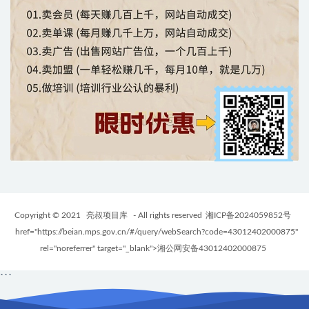
Copyright © 2021
亮叔项目库
- All rights reserved
湘ICP备2024059852号
href="https://beian.mps.gov.cn/#/query/webSearch?code=43012402000875"
rel="noreferrer" target="_blank">湘公网安备43012402000875
```