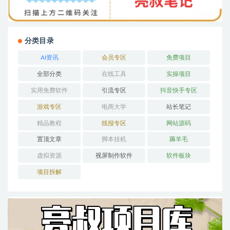
分类目录
AI资讯
会员专区
免费项目
全部分类
在线工具
实操项目
实用免费软件
引流专区
抖音快手专区
游戏专区
电商大学
站长笔记
精品教程
线报专区
网站源码
置顶文章
脚本挂机
薅羊毛
虚拟资源
视屏制作软件
软件板块
项目拆解