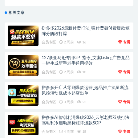
相关文章
拼多多2026最新付费打法_强付费微付费爆款矩
阵分阶段打爆
会员专区
2 周前
16
专属
127条亚马逊专用GPT指令_文案Listing广告竞品
一键生成新手老手通用提效
会员专区
2 周前
10
专属
拼多多开店从零到爆款运营_选品推广流量断流
风控活动低成本起店出单
会员专区
3 周前
22
专属
拼多多AI智创利润爆破2026_云衫老师双核打法
高毛利冷启动黑标矩阵爆款SOP
会员专区
4 周前
18
专属