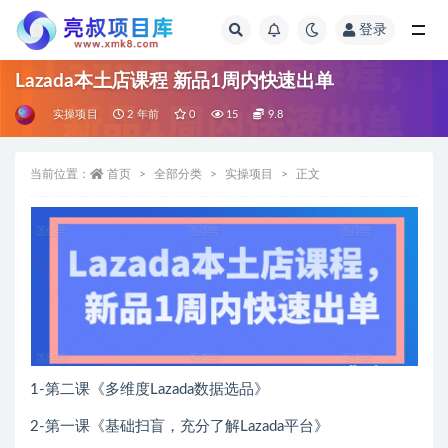
登录
全部
Lazada本土店课程 新品1周内快速出单
实操项目
2 年前
0
15
9.8
当前位置：
首页
全部分类
实操项目
正文
1-第二课《多维度Lazada数据选品》
2-第一课《基础扫盲，充分了解Lazada平台》