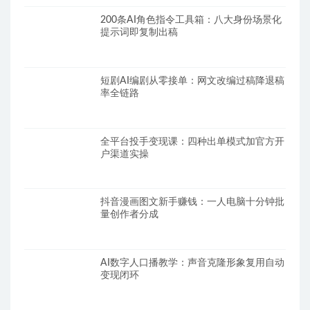
200条AI角色指令工具箱：八大身份场景化
提示词即复制出稿
短剧AI编剧从零接单：网文改编过稿降退稿
率全链路
全平台投手变现课：四种出单模式加官方开
户渠道实操
抖音漫画图文新手赚钱：一人电脑十分钟批
量创作者分成
AI数字人口播教学：声音克隆形象复用自动
变现闭环