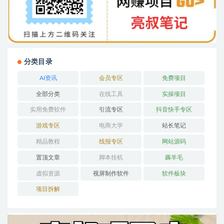
分类目录
AI资讯
会员专区
免费项目
全部分类
在线工具
实操项目
实用免费软件
引流专区
抖音快手专区
游戏专区
电商大学
站长笔记
精品教程
线报专区
网站源码
置顶文章
脚本挂机
薅羊毛
虚拟资源
视屏制作软件
软件板块
项目拆解