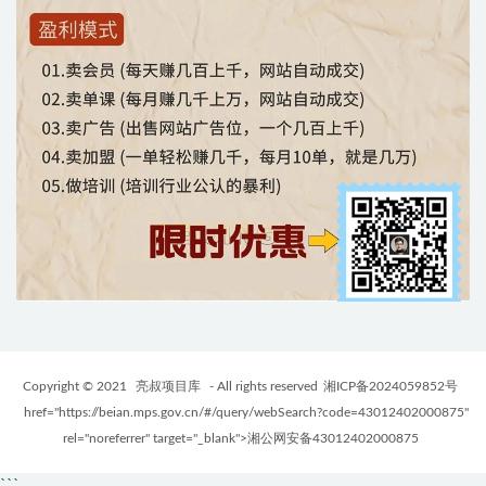
Copyright © 2021
亮叔项目库
- All rights reserved
湘ICP备2024059852号
href="https://beian.mps.gov.cn/#/query/webSearch?code=43012402000875"
rel="noreferrer" target="_blank">湘公网安备43012402000875
```