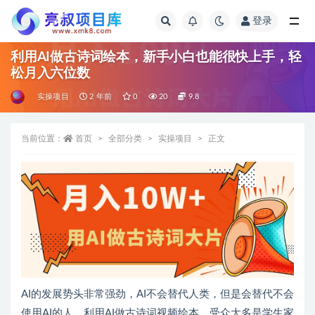
登录
全部
利用AI做古诗词绘本，新手小白也能很快上手，轻
松月入六位数
实操项目
2 年前
0
20
9.8
当前位置：
首页
全部分类
实操项目
正文
AI的发展势头非常强劲，AI不会替代人类，但是会替代不会
使用AI的人。利用AI做古诗词视频绘本，受众大多是学生家