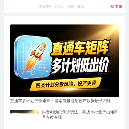
会员专区
22 小时前
2
专属
直通车多计划低价矩阵：搜索流量撬动投产数据增长闭环
抖音AI伪纪录片玩法：零成本批量产出矩阵
号占位变现