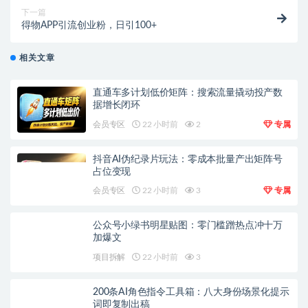
下一篇
得物APP引流创业粉，日引100+
相关文章
直通车多计划低价矩阵：搜索流量撬动投产数
据增长闭环
会员专区
22 小时前
2
专属
抖音AI伪纪录片玩法：零成本批量产出矩阵号
占位变现
会员专区
22 小时前
3
专属
公众号小绿书明星贴图：零门槛蹭热点冲十万
加爆文
项目拆解
22 小时前
3
200条AI角色指令工具箱：八大身份场景化提示
词即复制出稿