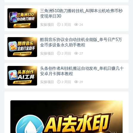
三角洲S10跑刀搬砖挂机_AI脚本云机哈弗币秒
变现单日30
实操项目
1 周前
24
酷我音乐协议全自动挂机全能版_单号日产5万
金币多设备永久助手教程
实操项目
2 周前
27
头条创作者AI挂机搬运自动发布_单机日赚几十
安卓月卡脚本教程
实操项目
2 周前
29