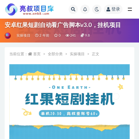
登录
全部
安卓红果短剧自动看广告脚本v3.0，挂机项目
实操项目
2 年前
0
241
9.8
当前位置：
首页
全部分类
实操项目
正文