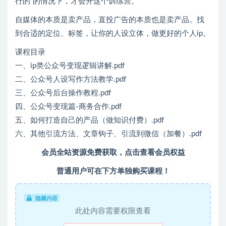
行的”的情况下，才会开这个训练营。
自媒体的本质是卖产品，直投广告的本质也是卖产品。找
到合适的定位、标签，让你的人设立体，做更好的个人ip。
课程目录
一、ip类公众号变现逻辑讲解.pdf
二、公众号人设写作方法教学.pdf
三、公众号后台操作教程.pdf
四、公众号变现篇-商务合作.pdf
五、如何打造自己的产品（做知识付费）.pdf
六、其他引流方法、文章钩子、引流到微信（加餐）.pdf
会员全站资源免费获取，点击查看会员权益
普通用户可在下方单独购买课程！
隐藏内容
此处内容需要权限查看