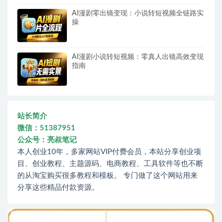
AI漫剧零出镜变现：小说转短视频全链路实
操
AI漫剧小说转短视频：零真人出镜高效变现
指南
站长简介
微信：51387951
公众号：亮叔笔记
本人创业10年，多家网站VIP付费会员，本站分享创业项
目、创业教程、主题源码、电商教程、工具软件等也不断
的从淘宝购买很多教程和模板。 专门做了这个网站用来
分享这些精品付款资源。