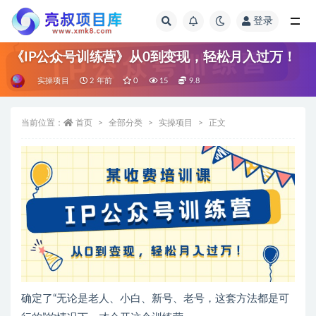
登录
全部
《IP公众号训练营》从0到变现，轻松月入过万！
实操项目
2 年前
0
15
9.8
当前位置：
首页
全部分类
实操项目
正文
确定了“无论是老人、小白、新号、老号，这套方法都是可