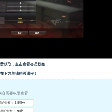
费获取，点击查看会员权益
在下方单独购买课程！
内容需要权限查看
用户特权：
9.8积分
员用户特权：
免费