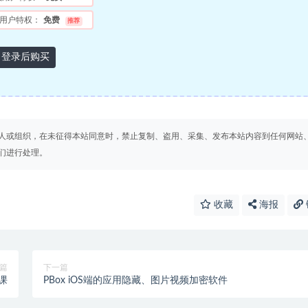
用户特权：
免费
推荐
登录后购买
人或组织，在未征得本站同意时，禁止复制、盗用、采集、发布本站内容到任何网站
们进行处理。
收藏
海报
篇
下一篇
课
PBox iOS端的应用隐藏、图片视频加密软件