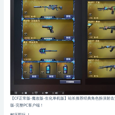
【CF正常版-魔改版-生化单机版】站长推荐经典角色扮演射击竞
版-完整PC客户端！
解压即玩 ！