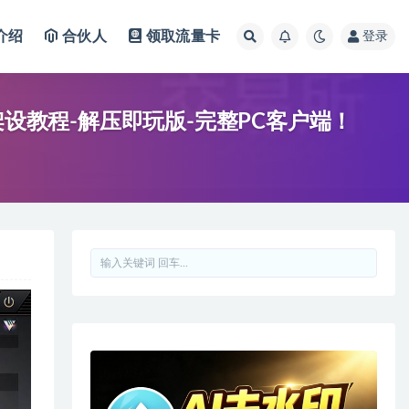
介绍
合伙人
领取流量卡
登录
设教程-解压即玩版-完整PC客户端！