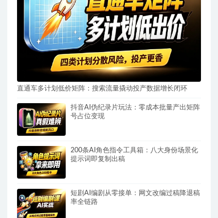
直通车多计划低价矩阵：搜索流量撬动投产数据增长闭环
抖音AI伪纪录片玩法：零成本批量产出矩阵
号占位变现
200条AI角色指令工具箱：八大身份场景化
提示词即复制出稿
短剧AI编剧从零接单：网文改编过稿降退稿
率全链路