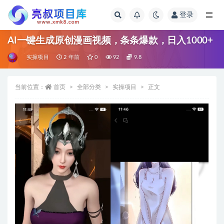
登录
全部
AI一键生成原创漫画视频，条条爆款，日入1000+
实操项目
2 年前
0
92
9.8
当前位置：
首页
全部分类
实操项目
正文