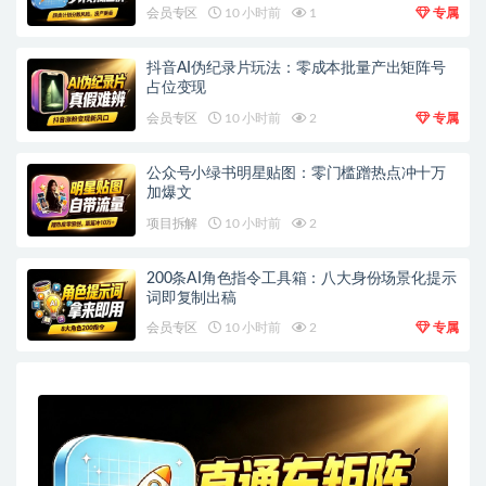
会员专区
10 小时前
1
专属
抖音AI伪纪录片玩法：零成本批量产出矩阵号
占位变现
会员专区
10 小时前
2
专属
公众号小绿书明星贴图：零门槛蹭热点冲十万
加爆文
项目拆解
10 小时前
2
200条AI角色指令工具箱：八大身份场景化提示
词即复制出稿
会员专区
10 小时前
2
专属