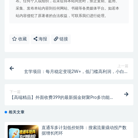
布。任何个人或组织，在未征得本站同意时，禁止复制、盗用、
采集、发布本站内容到任何网站、书籍等各类媒体平台。如若本
站内容侵犯了原著者的合法权益，可联系我们进行处理。
收藏
海报
链接
上一篇
玄学项目：每月稳定变现2W+，低门槛高利润，小白也
能做 教程+详解
下一篇
【高端精品】外面收费399的最新掘金财聚Pro多功能脚
本，支持多个平台养号引流阅读挂机【永久脚本+使用
教程】
相关文章
直通车多计划低价矩阵：搜索流量撬动投产数
据增长闭环