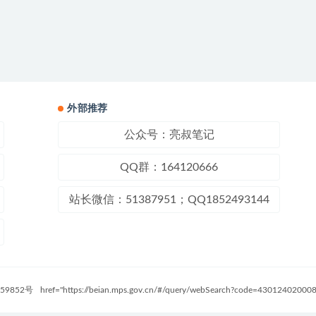
外部推荐
公众号：亮叔笔记
QQ群：164120666
站长微信：51387951；QQ1852493144
59852号
href="https://beian.mps.gov.cn/#/query/webSearch?code=4301240200