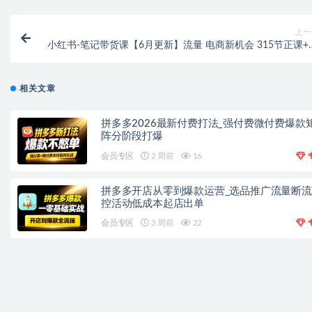
上一
小红书-笔记带货课【6月更新】流量 电商新机会 315节正课+6
节隐藏
相关文章
拼多多2026最新付费打法_强付费微付费爆款
阵分阶段打爆
会员专区
2 周前
16
拼多多开店从零到爆款运营_选品推广流量断
控活动低成本起店出单
会员专区
3 周前
22