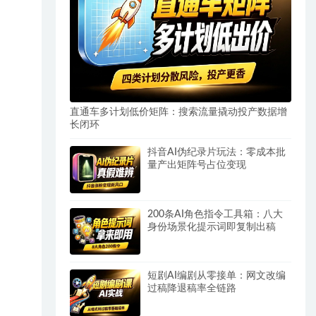
直通车多计划低价矩阵：搜索流量撬动投产数据增
长闭环
抖音AI伪纪录片玩法：零成本批
量产出矩阵号占位变现
200条AI角色指令工具箱：八大
身份场景化提示词即复制出稿
短剧AI编剧从零接单：网文改编
过稿降退稿率全链路