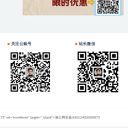
关注公账号
站长微信
0875" rel="noreferrer" target="_blank">湘公网安备43012402000875