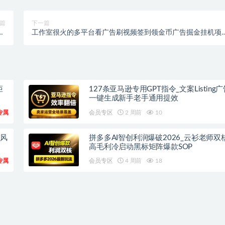
篇
下一篇
4
工作室很火的多平台看广告刷视频签到领金币广告掘金挂机项
课
目，单机一天15+【自动脚本+使用教程】
矩
127条亚马逊专用GPT指令_文案Listing
一键生成新手老手通用提效
专属
会员专区
2 周前
10
流风
拼多多AI智创利润爆破2026_云衫老师双
高毛利冷启动黑标矩阵爆款SOP
专属
会员专区
4 周前
18