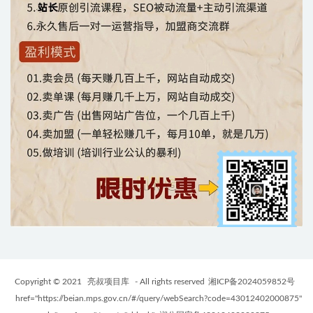
Copyright © 2021
亮叔项目库
- All rights reserved
湘ICP备2024059852号
href="https://beian.mps.gov.cn/#/query/webSearch?code=43012402000875"