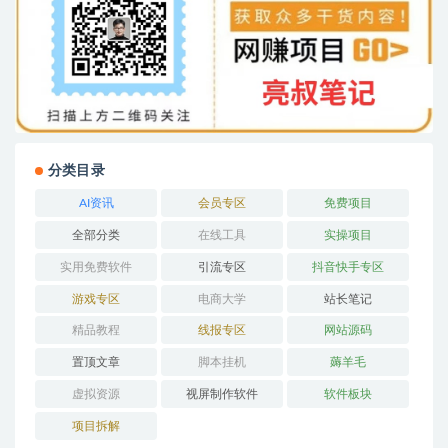
分类目录
AI资讯
会员专区
免费项目
全部分类
在线工具
实操项目
实用免费软件
引流专区
抖音快手专区
游戏专区
电商大学
站长笔记
精品教程
线报专区
网站源码
置顶文章
脚本挂机
薅羊毛
虚拟资源
视屏制作软件
软件板块
项目拆解