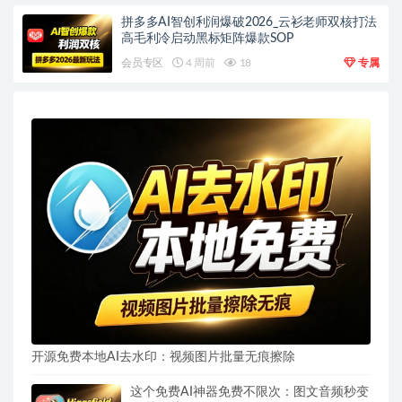
拼多多AI智创利润爆破2026_云衫老师双核打法
高毛利冷启动黑标矩阵爆款SOP
会员专区
4 周前
18
专属
开源免费本地AI去水印：视频图片批量无痕擦除
这个免费AI神器免费不限次：图文音频秒变