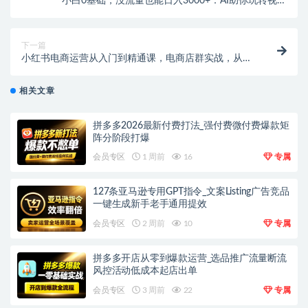
小白0基础，没流量也能日入3000+：AI助你玩转视频
号暴利新玩法
下一篇
小红书电商运营从入门到精通课，电商店群实战，从0
开始到学会
相关文章
拼多多2026最新付费打法_强付费微付费爆款矩
阵分阶段打爆
会员专区
1 周前
16
专属
127条亚马逊专用GPT指令_文案Listing广告竞品
一键生成新手老手通用提效
会员专区
2 周前
10
专属
拼多多开店从零到爆款运营_选品推广流量断流
风控活动低成本起店出单
会员专区
3 周前
22
专属