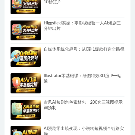
10秒短片
Higgsfield实操：零影视经验一人AI短剧三
分钟出片
自媒体系统化起号：从0到1爆款打造全路径
Illustrator零基础课：绘图特效3D渲IP一站
通
古风AI短剧角色素材包：200套三视图提示
词预制
AI漫剧零出镜变现：小说转短视频全链路实
操