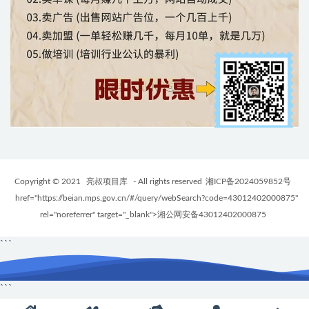
Copyright © 2021
亮叔项目库
- All rights reserved
湘ICP备2024059852号
href="https://beian.mps.gov.cn/#/query/webSearch?code=43012402000875"
rel="noreferrer" target="_blank">湘公网安备43012402000875
```
```