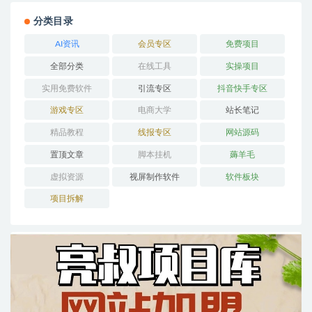
分类目录
AI资讯
会员专区
免费项目
全部分类
在线工具
实操项目
实用免费软件
引流专区
抖音快手专区
游戏专区
电商大学
站长笔记
精品教程
线报专区
网站源码
置顶文章
脚本挂机
薅羊毛
虚拟资源
视屏制作软件
软件板块
项目拆解