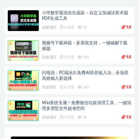
小学数学题混合生成器 – 自定义加减法算术题
PDF生成工具
实操项目
6 月前
70
9.8
视频号下载神器：多系统支持，一键破解下载
难题
实操项目
8 月前
126
9.8
闪电说：PC端永久免费AI语音输入法，全场景
高效输入新选择
实操项目
8 月前
140
9.8
Win系统专属！免费微信垃圾清理工具，一键清
理多类型文件超省空间
实操项目
9 月前
50
9.8