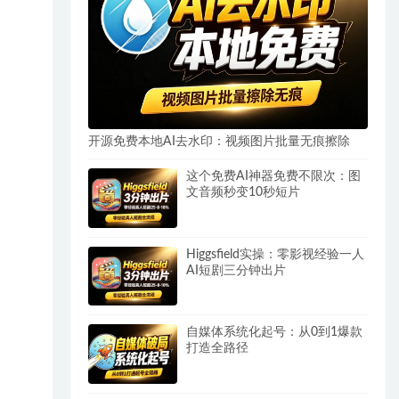
开源免费本地AI去水印：视频图片批量无痕擦除
这个免费AI神器免费不限次：图
文音频秒变10秒短片
Higgsfield实操：零影视经验一人
AI短剧三分钟出片
自媒体系统化起号：从0到1爆款
打造全路径