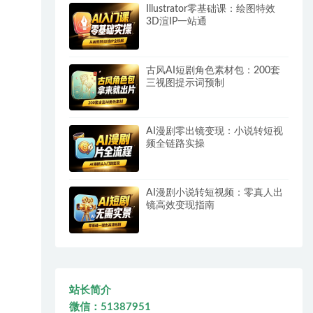
Illustrator零基础课：绘图特效
3D渲IP一站通
古风AI短剧角色素材包：200套
三视图提示词预制
AI漫剧零出镜变现：小说转短视
频全链路实操
AI漫剧小说转短视频：零真人出
镜高效变现指南
站长简介
微信：51387951