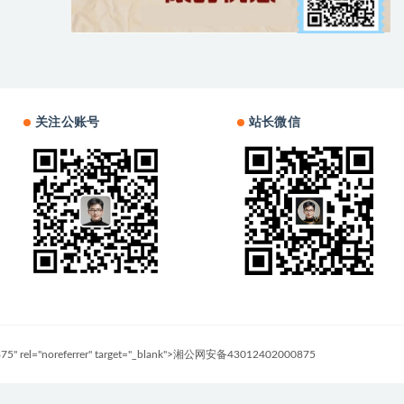
关注公账号
站长微信
0875" rel="noreferrer" target="_blank">湘公网安备43012402000875