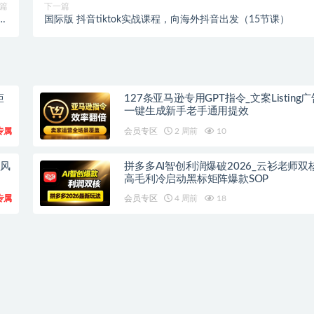
篇
下一篇
论
国际版 抖音tiktok实战课程，向海外抖音出发（15节课）
操
矩
127条亚马逊专用GPT指令_文案Listing
一键生成新手老手通用提效
专属
会员专区
2 周前
10
流风
拼多多AI智创利润爆破2026_云衫老师双
高毛利冷启动黑标矩阵爆款SOP
专属
会员专区
4 周前
18