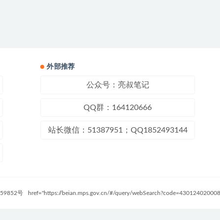
外部推荐
公众号：亮叔笔记
QQ群：164120666
站长微信：51387951；QQ1852493144
59852号
href="https://beian.mps.gov.cn/#/query/webSearch?code=4301240200