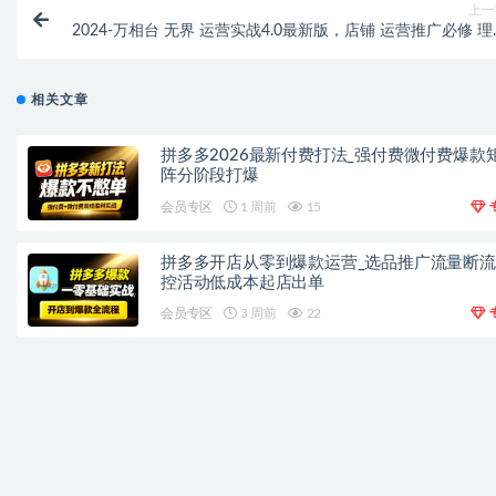
上一
2024-万相台 无界 运营实战4.0最新版，店铺 运营推广必修 理
+实
相关文章
拼多多2026最新付费打法_强付费微付费爆款
阵分阶段打爆
会员专区
1 周前
15
拼多多开店从零到爆款运营_选品推广流量断
控活动低成本起店出单
会员专区
3 周前
22