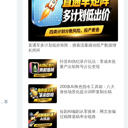
直通车多计划低价矩阵：搜索流量撬动投产数据增
长闭环
抖音AI伪纪录片玩法：零成本批
量产出矩阵号占位变现
200条AI角色指令工具箱：八大
身份场景化提示词即复制出稿
现，不
短剧AI编剧从零接单：网文改编
过稿降退稿率全链路