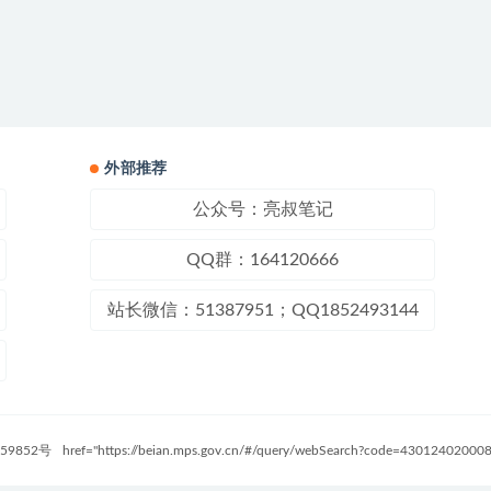
外部推荐
公众号：亮叔笔记
QQ群：164120666
站长微信：51387951；QQ1852493144
59852号
href="https://beian.mps.gov.cn/#/query/webSearch?code=4301240200