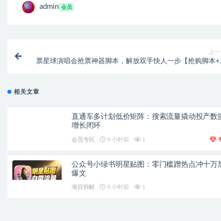
admin
会员
上一
票星球演唱会抢票神器脚本，解放双手快人一步【抢购脚本+
用教程】【已破无壳
相关文章
直通车多计划低价矩阵：搜索流量撬动投产数
增长闭环
会员专区
9 小时前
1
公众号小绿书明星贴图：零门槛蹭热点冲十万
爆文
项目拆解
9 小时前
1