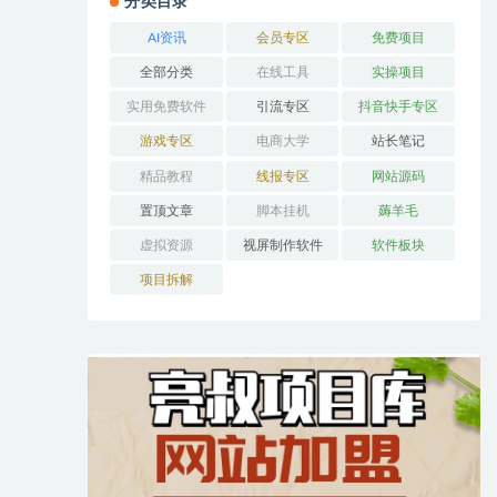
分类目录
AI资讯
会员专区
免费项目
全部分类
在线工具
实操项目
实用免费软件
引流专区
抖音快手专区
游戏专区
电商大学
站长笔记
精品教程
线报专区
网站源码
置顶文章
脚本挂机
薅羊毛
虚拟资源
视屏制作软件
软件板块
项目拆解