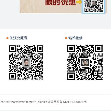
关注公账号
站长微信
0875" rel="noreferrer" target="_blank">湘公网安备43012402000875