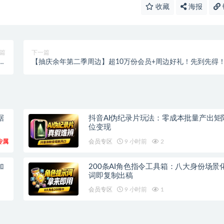
收藏
海报
篇
下一篇
使
【抽庆余年第二季周边】超10万份会员+周边好礼！先到先得
】
据
抖音AI伪纪录片玩法：零成本批量产出矩
位变现
专属
会员专区
9 小时前
2
加
200条AI角色指令工具箱：八大身份场景
词即复制出稿
会员专区
9 小时前
1