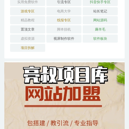
实用免费软件
引流专区
抖音快手专区
游戏专区
电商大学
站长笔记
精品教程
线报专区
网站源码
置顶文章
脚本挂机
薅羊毛
虚拟资源
视屏制作软件
软件板块
项目拆解