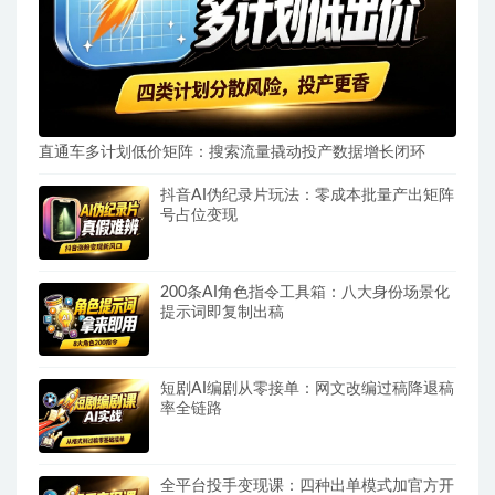
直通车多计划低价矩阵：搜索流量撬动投产数据增长闭环
抖音AI伪纪录片玩法：零成本批量产出矩阵
号占位变现
200条AI角色指令工具箱：八大身份场景化
提示词即复制出稿
短剧AI编剧从零接单：网文改编过稿降退稿
率全链路
全平台投手变现课：四种出单模式加官方开