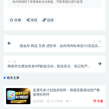
站内容侵犯了原著者的合法权益，可联系我们进行处理。
收藏
海报
链接
上一篇
掘金AI 商战 宝典 进阶班：如何用AI绘画设计(实战实操
现学现用 玩赚超值)
下一篇
网易学生赠送终身VIP邮箱活动，附送音乐、笔记和严
选会员
相关文章
直通车多计划低价矩阵：搜索流量撬动投产数
据增长闭环
会员专区
18 小时前
2
专属