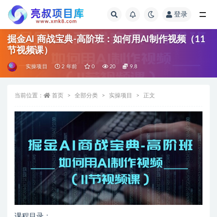
登录
全部
掘金AI 商战宝典-高阶班：如何用AI制作视频（11
节视频课）
实操项目
2 年前
0
20
9.8
当前位置：
首页
全部分类
实操项目
正文
课程目录：