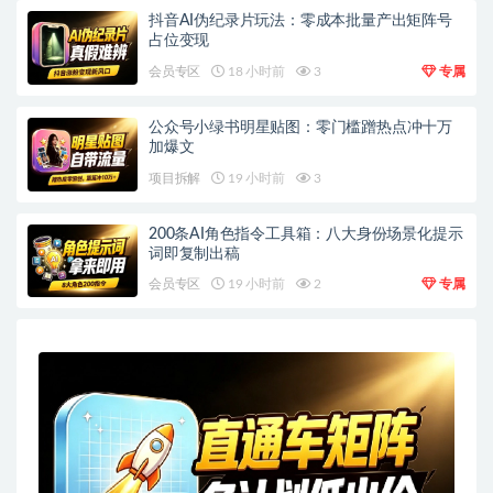
抖音AI伪纪录片玩法：零成本批量产出矩阵号
占位变现
会员专区
18 小时前
3
专属
公众号小绿书明星贴图：零门槛蹭热点冲十万
加爆文
项目拆解
19 小时前
3
200条AI角色指令工具箱：八大身份场景化提示
词即复制出稿
会员专区
19 小时前
2
专属