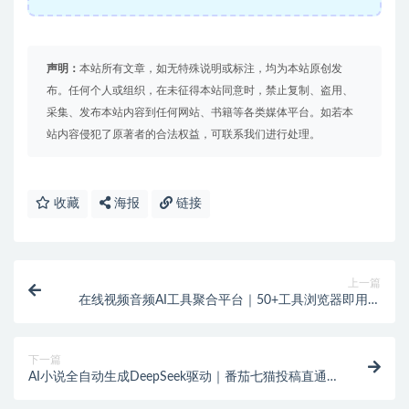
声明：
本站所有文章，如无特殊说明或标注，均为本站原创发
布。任何个人或组织，在未征得本站同意时，禁止复制、盗用、
采集、发布本站内容到任何网站、书籍等各类媒体平台。如若本
站内容侵犯了原著者的合法权益，可联系我们进行处理。
收藏
海报
链接
上一篇
在线视频音频AI工具聚合平台｜50+工具浏览器即用｜
本地运行无水印
下一篇
AI小说全自动生成DeepSeek驱动｜番茄七猫投稿直通
｜一人量产月入破万