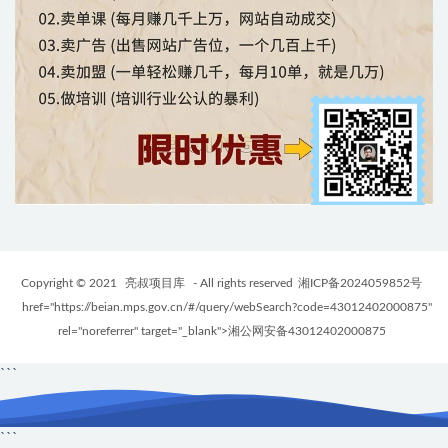
Copyright © 2021
亮叔项目库
- All rights reserved
湘ICP备2024059852号
href="https://beian.mps.gov.cn/#/query/webSearch?code=43012402000875"
rel="noreferrer" target="_blank">湘公网安备43012402000875
```
```