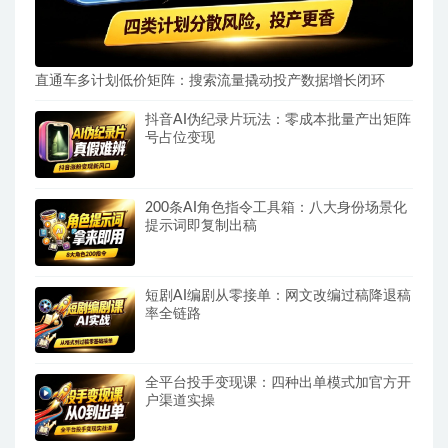
直通车多计划低价矩阵：搜索流量撬动投产数据增长闭环
抖音AI伪纪录片玩法：零成本批量产出矩阵
号占位变现
200条AI角色指令工具箱：八大身份场景化
提示词即复制出稿
短剧AI编剧从零接单：网文改编过稿降退稿
率全链路
全平台投手变现课：四种出单模式加官方开
户渠道实操