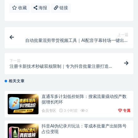
收藏
海报
链接
上一篇
自动批量混剪带货视频工具｜AI配音字幕转场一键出片
｜日更百条不重复
下一篇
注册卡新技术秒破双核限制｜专为抖音批量注册打造｜
外来技术效果自测
相关文章
直通车多计划低价矩阵：搜索流量撬动投产数
据增长闭环
会员专区
3 小时前
0
专属
抖音AI伪纪录片玩法：零成本批量产出矩阵号
占位变现