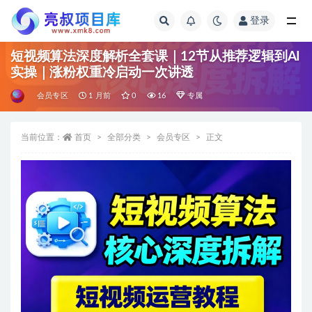
登录
全部
短视频算法深度解析全套课｜12节从推荐逻辑到AI
实操｜涨粉权重冷启动一次讲透
会员专区
1 月前
0
16
专属
当前位置：
首页
全部分类
会员专区
正文