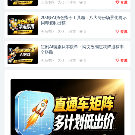
会员专区
3 小时前
0
专属
200条AI角色指令工具箱：八大身份场景化提示
词即复制出稿
会员专区
3 小时前
0
专属
短剧AI编剧从零接单：网文改编过稿降退稿率
全链路
会员专区
3 小时前
0
专属