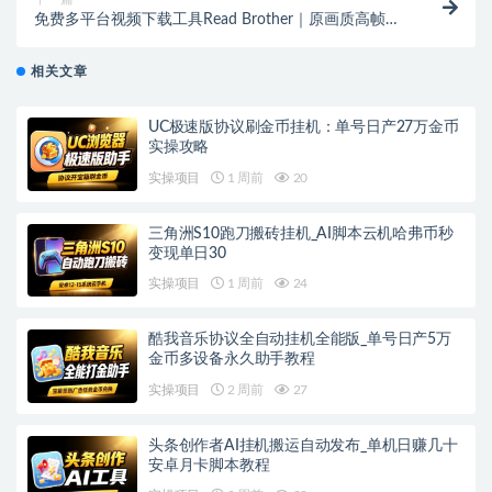
免费多平台视频下载工具Read Brother｜原画质高帧率
保存｜YouTube/TikTok一键下载
相关文章
UC极速版协议刷金币挂机：单号日产27万金币
实操攻略
实操项目
1 周前
20
三角洲S10跑刀搬砖挂机_AI脚本云机哈弗币秒
变现单日30
实操项目
1 周前
24
酷我音乐协议全自动挂机全能版_单号日产5万
金币多设备永久助手教程
实操项目
2 周前
27
头条创作者AI挂机搬运自动发布_单机日赚几十
安卓月卡脚本教程