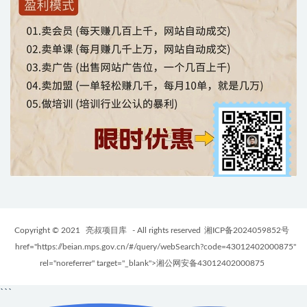
Copyright © 2021
亮叔项目库
- All rights reserved
湘ICP备2024059852号
href="https://beian.mps.gov.cn/#/query/webSearch?code=43012402000875"
rel="noreferrer" target="_blank">湘公网安备43012402000875
```