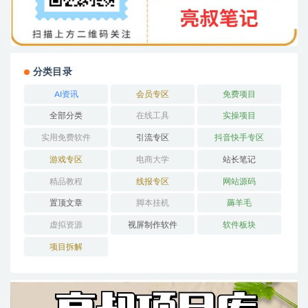
分类目录
AI资讯
会员专区
免费项目
全部分类
在线工具
实操项目
实用免费软件
引流专区
抖音快手专区
游戏专区
电商大学
站长笔记
精品教程
线报专区
网站源码
置顶文章
脚本挂机
薅羊毛
虚拟资源
视屏制作软件
软件板块
项目拆解