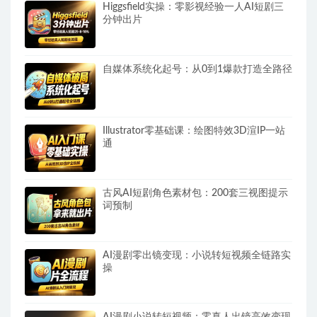
Higgsfield实操：零影视经验一人AI短剧三
分钟出片
自媒体系统化起号：从0到1爆款打造全路径
Illustrator零基础课：绘图特效3D渲IP一站
通
古风AI短剧角色素材包：200套三视图提示
词预制
AI漫剧零出镜变现：小说转短视频全链路实
操