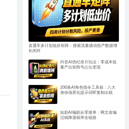
直通车多计划低价矩阵：搜索流量撬动投产数据增
长闭环
抖音AI伪纪录片玩法：零成本批
量产出矩阵号占位变现
200条AI角色指令工具箱：八大
身份场景化提示词即复制出稿
短剧AI编剧从零接单：网文改编
过稿降退稿率全链路