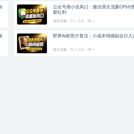
加
公众号推小说风口：微信原生流量CPS付
新红利
项目拆解
1 天前
3
南
即梦AI老照片复活：小成本情感副业日入
项目拆解
3 天前
9