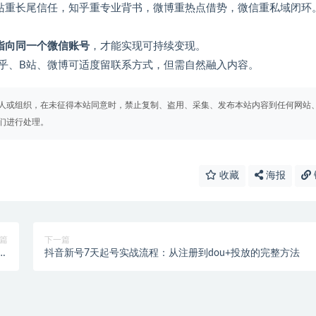
B站重长尾信任，知乎重专业背书，微博重热点借势，微信重私域闭环
指向同一个微信账号
‌，才能实现可持续变现。
知乎、B站、微博可适度留联系方式，但需自然融入内容。
人或组织，在未征得本站同意时，禁止复制、盗用、采集、发布本站内容到任何网站
们进行处理。
收藏
海报
篇
下一篇
电脑
抖音新号7天起号实战流程：从注册到dou+投放的完整方法
南