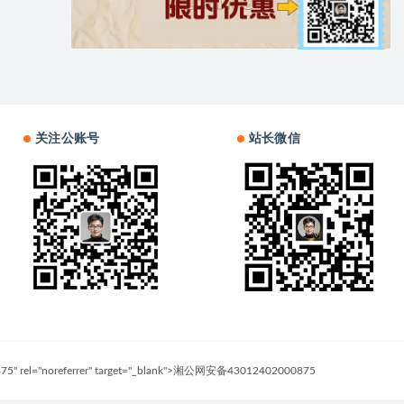
关注公账号
站长微信
0875" rel="noreferrer" target="_blank">湘公网安备43012402000875