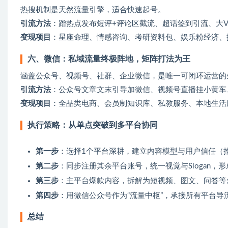
‌热搜机制是天然流量引擎，适合快速起号。
引流方法
‌：蹭热点发布短评+评论区截流、超话签到引流、大
变现项目
‌：星座命理、情感咨询、考研资料包、娱乐粉经济
六、微信：私域流量终极阵地，矩阵打法为王
‌涵盖公众号、视频号、社群、企业微信，是唯一可闭环运营的
引流方法
‌：公众号文章文末引导加微信、视频号直播挂小黄
变现项目
‌：全品类电商、会员制知识库、私教服务、本地生活服
执行策略：从单点突破到多平台协同
第一步
‌：选择1个平台深耕，建立内容模型与用户信任（
第二步
‌：同步注册其余平台账号，统一视觉与Slogan，
第三步
‌：主平台爆款内容，拆解为短视频、图文、问答
第四步
‌：用微信公众号作为“流量中枢”，承接所有平台
总结