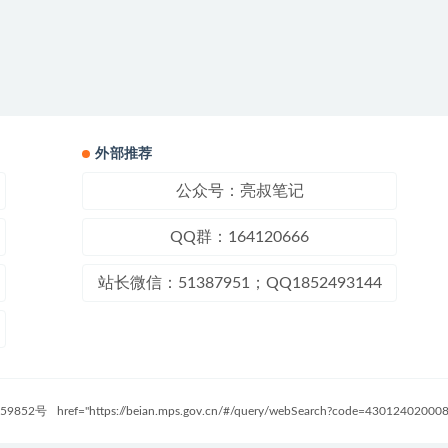
外部推荐
公众号：亮叔笔记
QQ群：164120666
站长微信：51387951；QQ1852493144
59852号
href="https://beian.mps.gov.cn/#/query/webSearch?code=4301240200