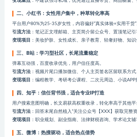
变现重点
‌：不建议强导私域，优先通过直播带货、商品橱窗
二、小红书：女性用户集中，种草转化率高
‌平台用户80%为25-35岁女性，内容偏好“真实体验+实用干货
引流方法
‌：笔记正文埋邮箱、主页简介留公众号、置顶笔记
变现项目
‌：美妆护肤、女性成长、亲子教育、轻奢好物、知识
三、B站：学习型社区，长尾流量稳定
‌弹幕互动强，百度收录优先，用户信任度高。
引流方法
‌：视频片尾口播加微信、个人主页签名区留联系方式
变现项目
‌：编程教学、考研考公课程、二次元周边、小说AP
四、知乎：信任背书强，适合专业IP打造
‌用户搜索意图明确，长文易获高权重收录，转化率高于其他平
引流方法
‌：回答末尾自然植入“关注公众号【XXX】获取完
变现项目
‌：职业规划、副业指南、法律财税咨询、学术论文
五、微博：热搜驱动，适合热点借势