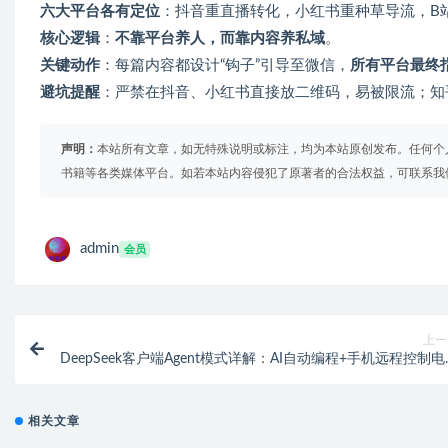
六大平台各有定位
‌：抖音重直播转化，小红书重种草导流，
核心逻辑
‌：‌
不靠平台养人，而靠内容养私域
‌。
关键动作
‌：每篇内容都设计“钩子”引导至微信，‌
所有平台最终
避坑提醒
‌：严禁在抖音、小红书直接放二维码，易被限流；
声明：
本站所有文章，如无特殊说明或标注，均为本站原创发布。任何个
书籍等各类媒体平台。如若本站内容侵犯了原著者的合法权益，可联系我
admin
会员
上一
DeepSeek客户端Agent模式详解：AI自动编程+手机远程控制
实操指
相关文章