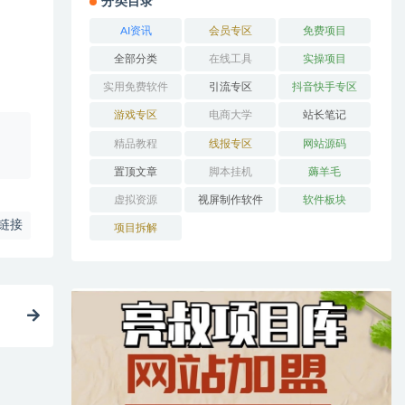
分类目录
。
AI资讯
会员专区
免费项目
全部分类
在线工具
实操项目
实用免费软件
引流专区
抖音快手专区
游戏专区
电商大学
站长笔记
、
精品教程
线报专区
网站源码
置顶文章
脚本挂机
薅羊毛
虚拟资源
视屏制作软件
软件板块
链接
项目拆解