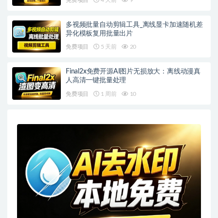
多视频批量自动剪辑工具_离线显卡加速随机差
异化模板复用批量出片
免费项目
5 天前
20
Final2x免费开源AI图片无损放大：离线动漫真
人高清一键批量处理
免费项目
1 周前
10