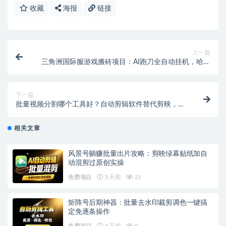
收藏
海报
链接
上一篇
三角洲国际服游戏搬砖项目：AI跑刀全自动挂机，哈弗
币日变现30+
下一篇
批量视频分割哪个工具好？自动剪辑软件替代剪映，
1000条素材一键处理不出废片
相关文章
风景号躺赚批量出片攻略：剪映绿幕贴纸加自
动混剪过原创实操
免费项目
3 天前
21
矩阵号后期神器：批量去水印裁剪调色一键搞
定免逐条操作
免费项目
4 天前
9