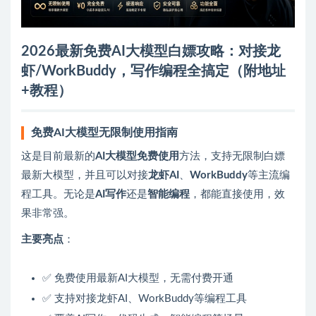
2026最新免费AI大模型白嫖攻略：对接龙
虾/WorkBuddy，写作编程全搞定（附地址
+教程）
免费AI大模型无限制使用指南
这是目前最新的
AI大模型免费使用
方法，支持无限制白嫖
最新大模型，并且可以对接
龙虾AI
、
WorkBuddy
等主流编
程工具。无论是
AI写作
还是
智能编程
，都能直接使用，效
果非常强。
主要亮点
：
✅ 免费使用最新AI大模型，无需付费开通
✅ 支持对接龙虾AI、WorkBuddy等编程工具