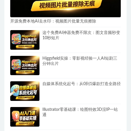
开源免费本地AI去水印：视频图片批量无痕擦除
这个免费AI神器免费不限次：图文音频秒变
10秒短片
Higgsfield实操：零影视经验一人AI短剧三
分钟出片
自媒体系统化起号：从0到1爆款打造全路径
Illustrator零基础课：绘图特效3D渲IP一站
通