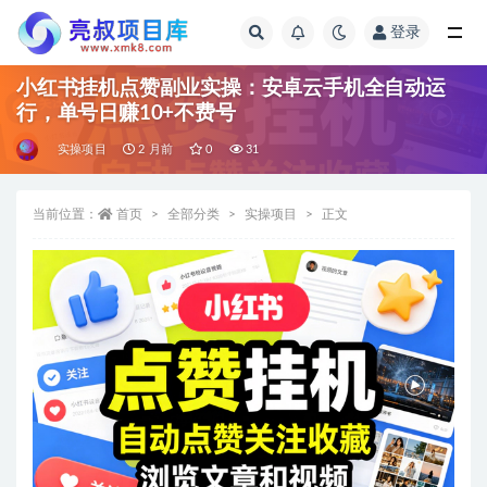
登录
全部
小红书挂机点赞副业实操：安卓云手机全自动运
行，单号日赚10+不费号
实操项目
2 月前
0
31
当前位置：
首页
全部分类
实操项目
正文