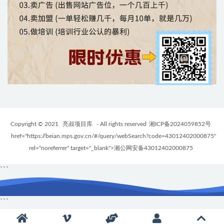
Copyright © 2021
亮叔项目库
- All rights reserved
湘ICP备2024059852号
href="https://beian.mps.gov.cn/#/query/webSearch?code=43012402000875"
rel="noreferrer" target="_blank">湘公网安备43012402000875
```
```