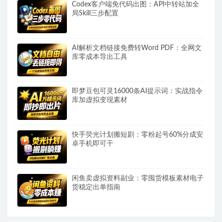
Codex客户端免代码出图：API中转站加全
局Skill三步配置
AI解析文档链接免费转Word PDF：全网文
库零成本导出工具
即梦豆包可灵16000条AI提示词：实战指令
库加虚拟变现素材
快手荧光计划搬短剧：零粉起号60%分成安
卓手机即可干
闲鱼卖虚拟资料副业：零囤货模板素材电子
货稳定出单指南