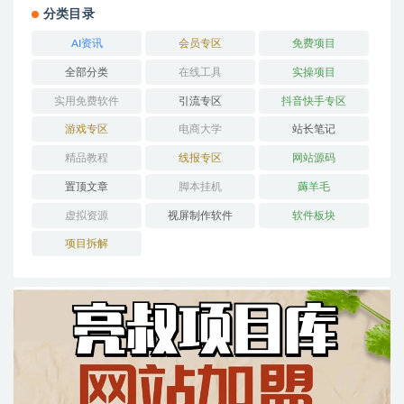
分类目录
AI资讯
会员专区
免费项目
全部分类
在线工具
实操项目
实用免费软件
引流专区
抖音快手专区
游戏专区
电商大学
站长笔记
精品教程
线报专区
网站源码
置顶文章
脚本挂机
薅羊毛
虚拟资源
视屏制作软件
软件板块
项目拆解