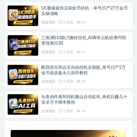
UC极速版协议刷金币挂机：单号日产27万金币
实操攻略
实操项目
2 周前
24
三角洲S10跑刀搬砖挂机_AI脚本云机哈弗币秒
变现单日30
实操项目
2 周前
27
酷我音乐协议全自动挂机全能版_单号日产5万
金币多设备永久助手教程
实操项目
2 周前
28
头条创作者AI挂机搬运自动发布_单机日赚几十
安卓月卡脚本教程
实操项目
2 周前
34