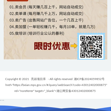
Copyright © 2021
亮叔项目库
- All rights reserved
湘ICP备2024059852号
href="https://beian.mps.gov.cn/#/query/webSearch?code=43012402000875"
rel="noreferrer" target="_blank">湘公网安备43012402000875
```