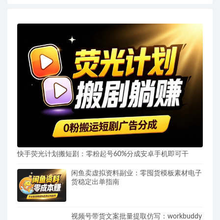
快手荧光计划搬短剧：零粉起号60%分成安卓手机即可干
闲鱼卖虚拟资料副业：零囤货模板素材电子
货稳定出单指南
视频号带货文案批量提取仿写：workbuddy