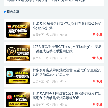
零基础AI短视频制作实战课 | 手机15分钟出片与新媒体
低成本引流全流程
相关文章
拼多多2026最新付费打法_强付费微付费爆款矩
阵分阶段打爆
会员专区
2 周前
16
专属
127条亚马逊专用GPT指令_文案Listing广告竞品
一键生成新手老手通用提效
会员专区
2 周前
10
专属
拼多多开店从零到爆款运营_选品推广流量断流
风控活动低成本起店出单
会员专区
4 周前
24
专属
拼多多AI智创利润爆破2026_云衫老师双核打法
高毛利冷启动黑标矩阵爆款SOP
会员专区
4 周前
19
专属