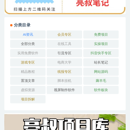
分类目录
AI资讯
会员专区
免费项目
全部分类
在线工具
实操项目
实用免费软件
引流专区
抖音快手专区
游戏专区
电商大学
站长笔记
精品教程
线报专区
网站源码
置顶文章
脚本挂机
薅羊毛
虚拟资源
视屏制作软件
软件板块
项目拆解