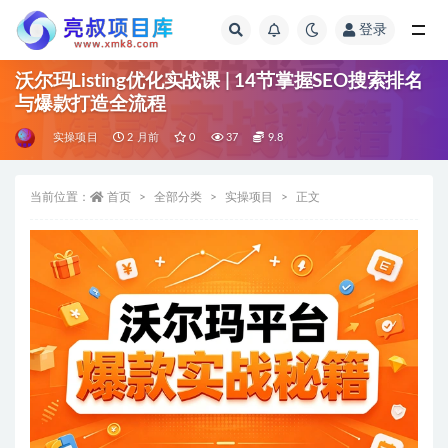
登录
全部
沃尔玛Listing优化实战课 | 14节掌握SEO搜索排名
与爆款打造全流程
实操项目
2 月前
0
37
9.8
当前位置：
首页
全部分类
实操项目
正文