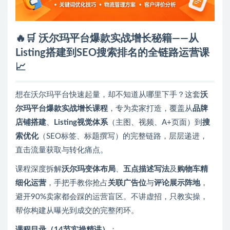
🔥🛒 沃尔玛平台爆款实战增长秘籍——从
Listing搭建到SEO搜索排名的全链路运营课
📈
想在沃尔玛平台快速起量，却不知道从哪里下手？这套
沃
尔玛平台爆款实战增长课程
，专为卖家打造，覆盖从
品牌
店铺搭建
、
Listing视觉体系
（主图、视频、A+页面）到
搜
索优化
（SEO标签、标题撰写）的完整链路，层层递进，
直击流量获取与转化痛点。
课程深度拆解
沃尔玛变体布局
、
五点描述写法
及
购物车精
细化运营
，手把手教你抢占
关联广告位
与
评论展示阵地
，
避开90%卖家都会踩的运营盲区。不讲虚招，只教实操，
帮你构建从曝光到成交的完整闭环。
课程目录（14节实操精讲）
：