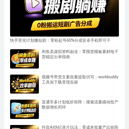
快手荧光计划搬短剧：零粉起号60%分成安卓手机即可干
闲鱼卖虚拟资料副业：零囤货模板素材电子
货稳定出单指南
视频号带货文案批量提取仿写：workbuddy
工具加下载变现实操
直通车多计划低价矩阵：搜索流量撬动投产
数据增长闭环
抖音AI伪纪录片玩法：零成本批量产出矩阵