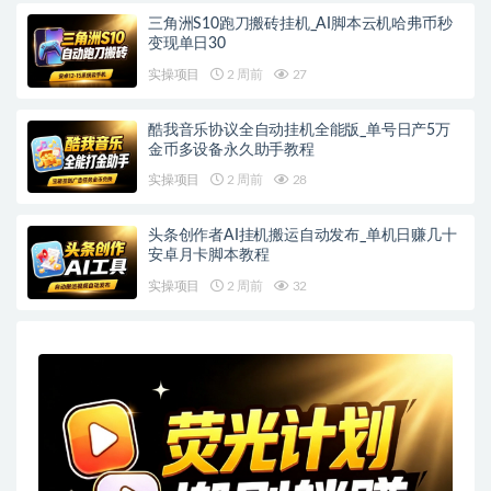
三角洲S10跑刀搬砖挂机_AI脚本云机哈弗币秒
变现单日30
实操项目
2 周前
27
酷我音乐协议全自动挂机全能版_单号日产5万
金币多设备永久助手教程
实操项目
2 周前
28
头条创作者AI挂机搬运自动发布_单机日赚几十
安卓月卡脚本教程
实操项目
2 周前
32