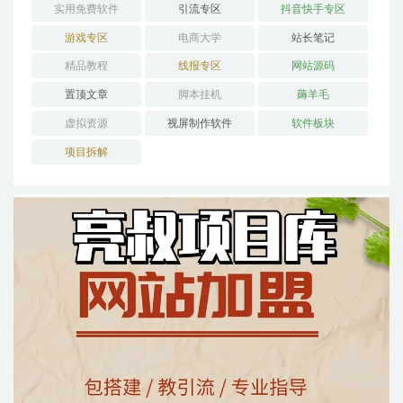
实用免费软件
引流专区
抖音快手专区
游戏专区
电商大学
站长笔记
精品教程
线报专区
网站源码
置顶文章
脚本挂机
薅羊毛
虚拟资源
视屏制作软件
软件板块
项目拆解