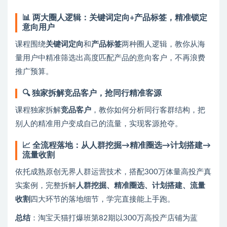
📊 两大圈人逻辑：关键词定向+产品标签，精准锁定
意向用户
课程围绕
关键词定向
和
产品标签
两种圈人逻辑，教你从海
量用户中精准筛选出高度匹配产品的意向客户，不再浪费
推广预算。
🔍 独家拆解竞品客户，抢同行精准客源
课程独家拆解
竞品客户
，教你如何分析同行客群结构，把
别人的精准用户变成自己的流量，实现客源抢夺。
📈 全流程落地：从人群挖掘→精准圈选→计划搭建→
流量收割
依托成熟原创无界人群运营技术，搭配300万体量高投产真
实案例，完整拆解
人群挖掘、精准圈选、计划搭建、流量
收割
四大环节的落地细节，学完直接能上手跑。
总结
：淘宝天猫打爆班第82期以300万高投产店铺为蓝