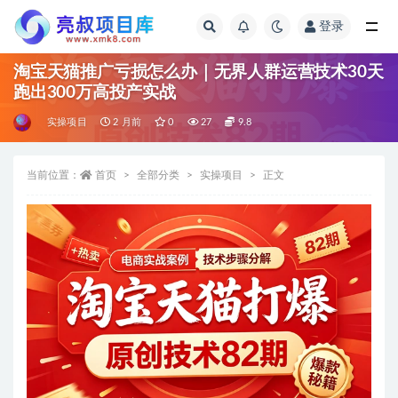
登录
全部
淘宝天猫推广亏损怎么办｜无界人群运营技术30天
跑出300万高投产实战
实操项目
2 月前
0
27
9.8
当前位置：
首页
全部分类
实操项目
正文