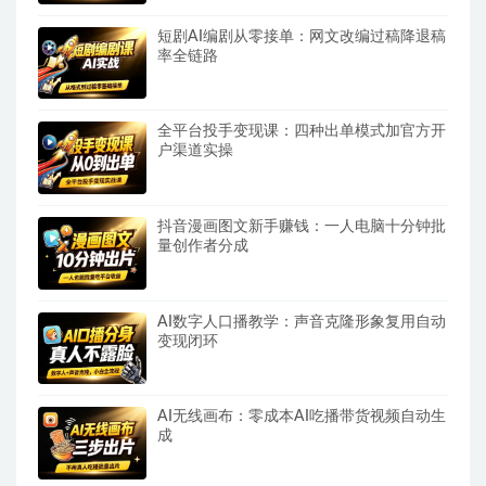
短剧AI编剧从零接单：网文改编过稿降退稿
率全链路
全平台投手变现课：四种出单模式加官方开
户渠道实操
抖音漫画图文新手赚钱：一人电脑十分钟批
量创作者分成
AI数字人口播教学：声音克隆形象复用自动
变现闭环
AI无线画布：零成本AI吃播带货视频自动生
成