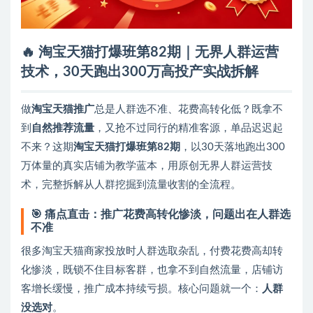
🔥 淘宝天猫打爆班第82期｜无界人群运营
技术，30天跑出300万高投产实战拆解
做
淘宝天猫推广
总是人群选不准、花费高转化低？既拿不
到
自然推荐流量
，又抢不过同行的精准客源，单品迟迟起
不来？这期
淘宝天猫打爆班第82期
，以30天落地跑出300
万体量的真实店铺为教学蓝本，用原创无界人群运营技
术，完整拆解从人群挖掘到流量收割的全流程。
🎯 痛点直击：推广花费高转化惨淡，问题出在人群选
不准
很多淘宝天猫商家投放时人群选取杂乱，付费花费高却转
化惨淡，既锁不住目标客群，也拿不到自然流量，店铺访
客增长缓慢，推广成本持续亏损。核心问题就一个：
人群
没选对
。