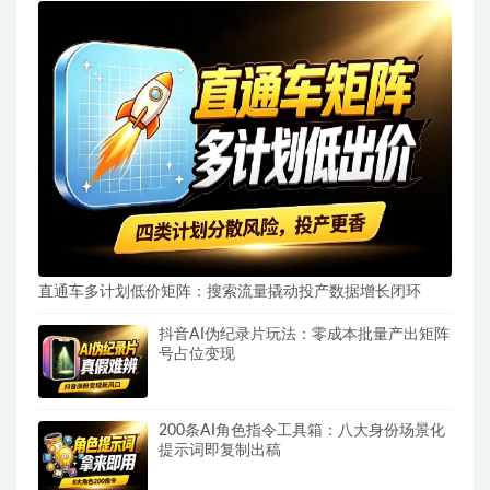
直通车多计划低价矩阵：搜索流量撬动投产数据增长闭环
抖音AI伪纪录片玩法：零成本批量产出矩阵
号占位变现
200条AI角色指令工具箱：八大身份场景化
提示词即复制出稿