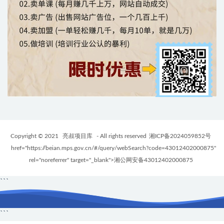
Copyright © 2021
亮叔项目库
- All rights reserved
湘ICP备2024059852号
href="https://beian.mps.gov.cn/#/query/webSearch?code=43012402000875"
rel="noreferrer" target="_blank">湘公网安备43012402000875
```
```