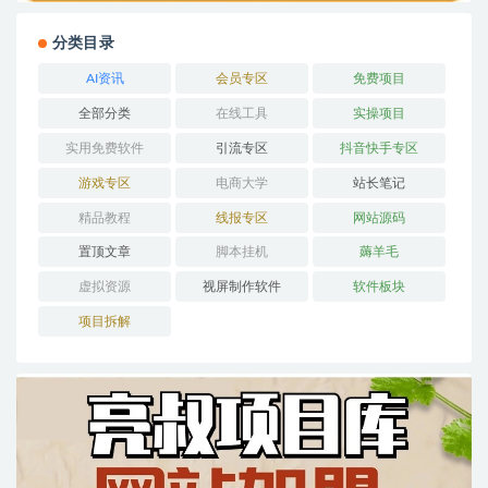
分类目录
AI资讯
会员专区
免费项目
全部分类
在线工具
实操项目
实用免费软件
引流专区
抖音快手专区
游戏专区
电商大学
站长笔记
精品教程
线报专区
网站源码
置顶文章
脚本挂机
薅羊毛
虚拟资源
视屏制作软件
软件板块
项目拆解