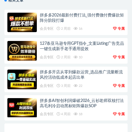
相关文章
拼多多2026最新付费打法_强付费微付费爆款矩
阵分阶段打爆
会员专区
2 周前
16
专属
127条亚马逊专用GPT指令_文案Listing广告竞品
一键生成新手老手通用提效
会员专区
2 周前
10
专属
拼多多开店从零到爆款运营_选品推广流量断流
风控活动低成本起店出单
会员专区
3 周前
22
专属
拼多多AI智创利润爆破2026_云衫老师双核打法
高毛利冷启动黑标矩阵爆款SOP
会员专区
4 周前
18
专属