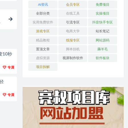
AI资讯
会员专区
免费项目
全部分类
在线工具
实操项目
片
实用免费软件
引流专区
抖音快手专区
游戏专区
电商大学
站长笔记
精品教程
线报专区
网站源码
置顶文章
脚本挂机
薅羊毛
变10秒
虚拟资源
视屏制作软件
软件板块
项目拆解
专属
径
专属