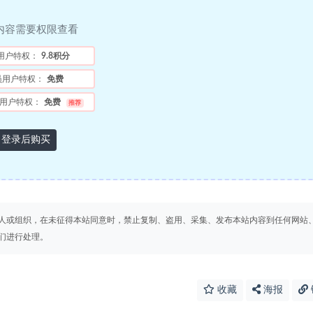
内容需要权限查看
用户特权：
9.8积分
员用户特权：
免费
用户特权：
免费
推荐
登录后购买
人或组织，在未征得本站同意时，禁止复制、盗用、采集、发布本站内容到任何网站
们进行处理。
收藏
海报