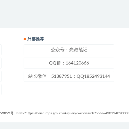
外部推荐
公众号：亮叔笔记
QQ群：164120666
站长微信：51387951；QQ1852493144
59852号
href="https://beian.mps.gov.cn/#/query/webSearch?code=4301240200