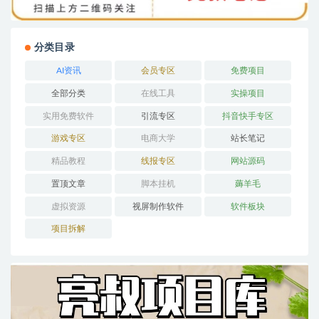
分类目录
AI资讯
会员专区
免费项目
全部分类
在线工具
实操项目
实用免费软件
引流专区
抖音快手专区
游戏专区
电商大学
站长笔记
精品教程
线报专区
网站源码
置顶文章
脚本挂机
薅羊毛
虚拟资源
视屏制作软件
软件板块
项目拆解