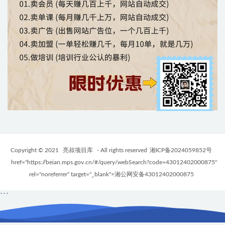
Copyright © 2021
亮叔项目库
- All rights reserved
湘ICP备2024059852号
href="https://beian.mps.gov.cn/#/query/webSearch?code=43012402000875"
rel="noreferrer" target="_blank">湘公网安备43012402000875
```