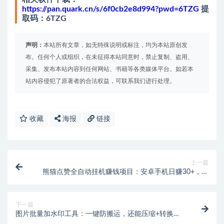
https://pan.quark.cn/s/6f0cb2e8d994?pwd=6TZG
提
取码：6TZG
声明：
本站所有文章，如无特殊说明或标注，均为本站原创发
布。任何个人或组织，在未征得本站同意时，禁止复制、盗用、
采集、发布本站内容到任何网站、书籍等各类媒体平台。如若本
站内容侵犯了原著者的合法权益，可联系我们进行处理。
收藏
海报
链接
上一篇
熊猫点赞全自动挂机赚钱项目：安卓手机日赚30+，多
号批量操作稳定提现
下一篇
图片批量加水印工具：一键防搬运，还能压缩+转换格
式！