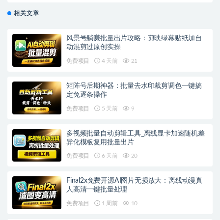
相关文章
风景号躺赚批量出片攻略：剪映绿幕贴纸加自
动混剪过原创实操
免费项目
4 天前
21
矩阵号后期神器：批量去水印裁剪调色一键搞
定免逐条操作
免费项目
5 天前
9
多视频批量自动剪辑工具_离线显卡加速随机差
异化模板复用批量出片
免费项目
6 天前
20
Final2x免费开源AI图片无损放大：离线动漫真
人高清一键批量处理
免费项目
1 周前
10