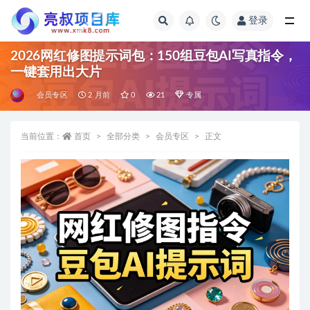
登录
全部
2026网红修图提示词包：150组豆包AI写真指令，
一键套用出大片
会员专区
2 月前
0
21
专属
当前位置：
首页
全部分类
会员专区
正文