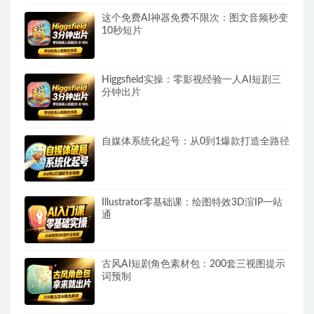
这个免费AI神器免费不限次：图文音频秒变
10秒短片
Higgsfield实操：零影视经验一人AI短剧三
分钟出片
自媒体系统化起号：从0到1爆款打造全路径
Illustrator零基础课：绘图特效3D渲IP一站
通
古风AI短剧角色素材包：200套三视图提示
词预制