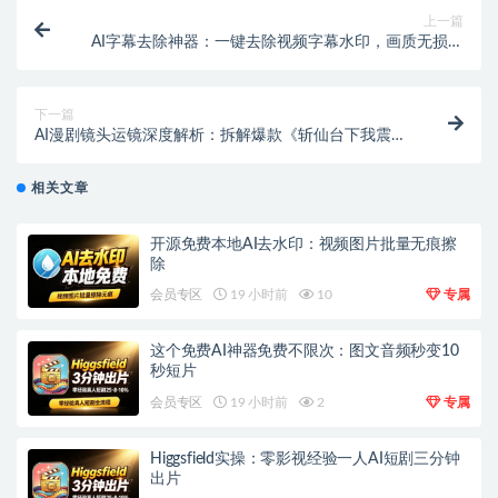
上一篇
AI字幕去除神器：一键去除视频字幕水印，画质无损操
作简单
下一篇
AI漫剧镜头运镜深度解析：拆解爆款《斩仙台下我震惊
了诸神》全流程
相关文章
开源免费本地AI去水印：视频图片批量无痕擦
除
会员专区
19 小时前
10
专属
这个免费AI神器免费不限次：图文音频秒变10
秒短片
会员专区
19 小时前
2
专属
Higgsfield实操：零影视经验一人AI短剧三分钟
出片