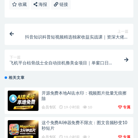
收藏
海报
链接
上一篇
抖音知识科普短视频精选独家收益实战课｜资深大佬亲
授从选题到变现全流程
下一篇
飞机平台枯骨战士全自动挂机撸美金项目｜单窗口日赚
30+可无限矩阵放大【附脚本教程】
相关文章
开源免费本地AI去水印：视频图片批量无痕擦
除
会员专区
19 小时前
10
专属
这个免费AI神器免费不限次：图文音频秒变10
秒短片
会员专区
19 小时前
2
专属