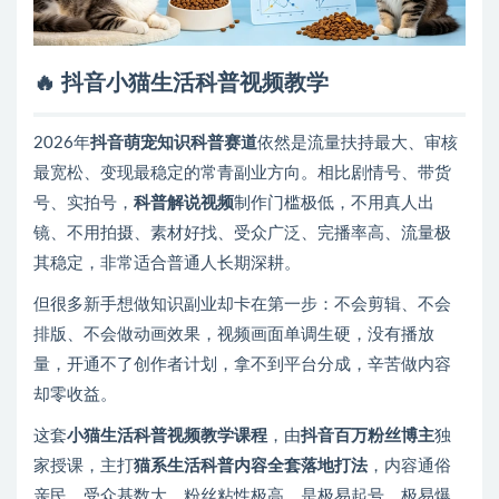
🔥 抖音小猫生活科普视频教学
2026年
抖音萌宠知识科普赛道
依然是流量扶持最大、审核
最宽松、变现最稳定的常青副业方向。相比剧情号、带货
号、实拍号，
科普解说视频
制作门槛极低，不用真人出
镜、不用拍摄、素材好找、受众广泛、完播率高、流量极
其稳定，非常适合普通人长期深耕。
但很多新手想做知识副业却卡在第一步：不会剪辑、不会
排版、不会做动画效果，视频画面单调生硬，没有播放
量，开通不了创作者计划，拿不到平台分成，辛苦做内容
却零收益。
这套
小猫生活科普视频教学课程
，由
抖音百万粉丝博主
独
家授课，主打
猫系生活科普内容全套落地打法
，内容通俗
亲民、受众基数大、粉丝粘性极高，是极易起号、极易爆