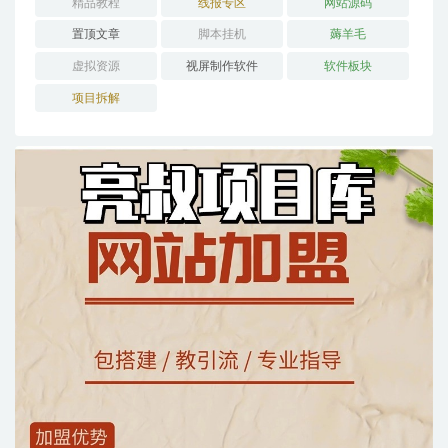
精品教程
线报专区
网站源码
置顶文章
脚本挂机
薅羊毛
虚拟资源
视屏制作软件
软件板块
项目拆解