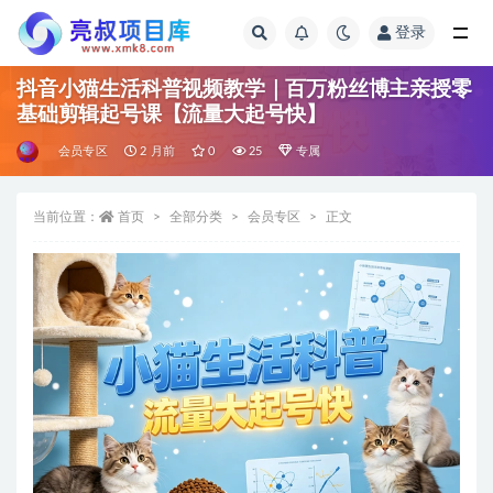
登录
全部
抖音小猫生活科普视频教学｜百万粉丝博主亲授零
基础剪辑起号课【流量大起号快】
会员专区
2 月前
0
25
专属
当前位置：
首页
全部分类
会员专区
正文