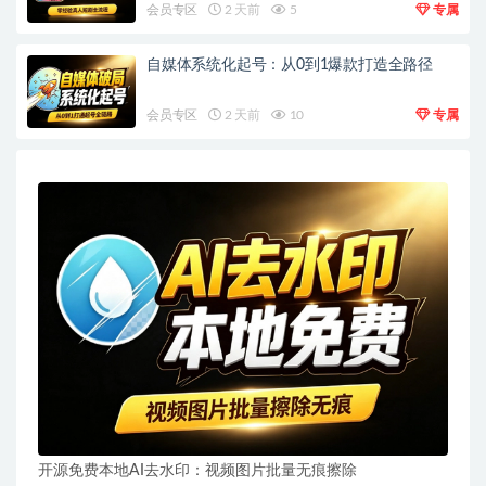
会员专区
2 天前
5
专属
自媒体系统化起号：从0到1爆款打造全路径
会员专区
2 天前
10
专属
开源免费本地AI去水印：视频图片批量无痕擦除