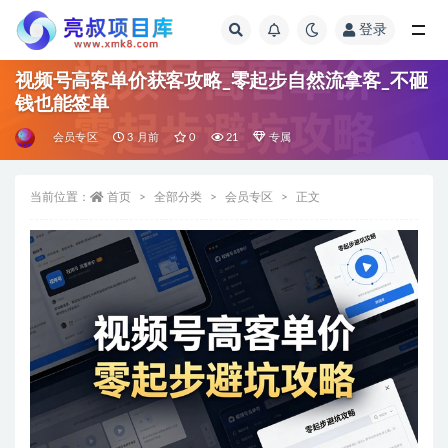
登录
全部
视频号高客单价获客攻略_零起步自然流拿客_不砸
钱也能签单
会员专区
3 月前
0
21
专属
当前位置：
首页
全部分类
会员专区
正文