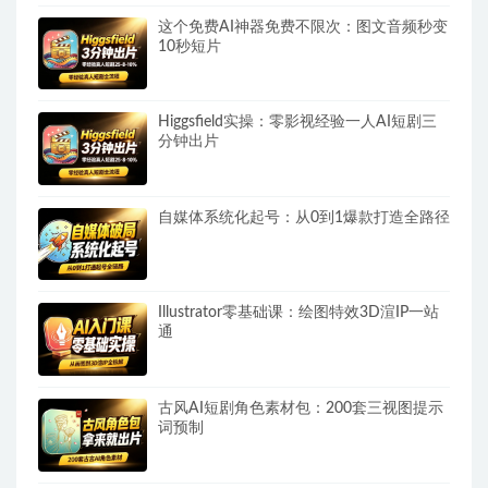
这个免费AI神器免费不限次：图文音频秒变
10秒短片
Higgsfield实操：零影视经验一人AI短剧三
分钟出片
自媒体系统化起号：从0到1爆款打造全路径
Illustrator零基础课：绘图特效3D渲IP一站
通
古风AI短剧角色素材包：200套三视图提示
词预制