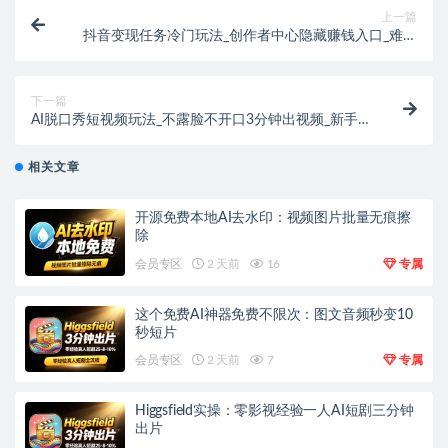
上一篇
抖音变现任务冷门玩法_创作者中心隐藏赚钱入口_难度
低顺手就能做
下一篇
AI脱口秀短视频玩法_不露脸不开口3分钟出视频_新手
照着抄就能变现
相关文章
开源免费本地AI去水印：视频图片批量无痕擦
除
会员专区
2 天前
16
专属
这个免费AI神器免费不限次：图文音频秒变10
秒短片
会员专区
2 天前
7
专属
Higgsfield实操：零影视经验一人AI短剧三分钟
出片