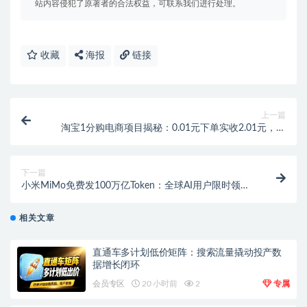
站内容侵犯了原著者的合法权益，可联系我们进行处理。
收藏
海报
链接
上一篇
淘宝1分购电商项目揭秘：0.01元下单实收2.01元，日
出百单轻松赚差价
下一篇
小米MiMo免费发100万亿Token：全球AI用户限时领
取，30天赠完即止
相关文章
直通车多计划低价矩阵：搜索流量撬动投产数
据增长闭环
会员专区
20 小时前
2
专属