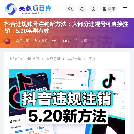
登录
全部
抖音违规账号注销新方法：大部分违规号可直接注
销，5.20实测有效
会员专区
3 月前
0
45
专属
当前位置：
首页
全部分类
会员专区
正文