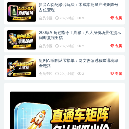
抖音AI伪纪录片玩法：零成本批量产出矩阵号
占位变现
会员专区
20 小时前
3
专属
200条AI角色指令工具箱：八大身份场景化提示
词即复制出稿
会员专区
20 小时前
2
专属
短剧AI编剧从零接单：网文改编过稿降退稿率
全链路
会员专区
20 小时前
3
专属