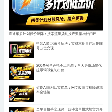
直通车多计划低价矩阵：搜索流量撬动投产数据增长闭环
抖音AI伪纪录片玩法：零成本批量产出矩阵
号占位变现
200条AI角色指令工具箱：八大身份场景化
提示词即复制出稿
短剧AI编剧从零接单：网文改编过稿降退稿
率全链路
全平台投手变现课：四种出单模式加官方开