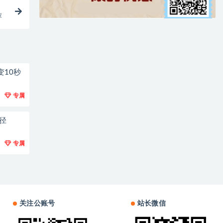
荐
变10秒
专属
径
专属
关注公账号
站长微信