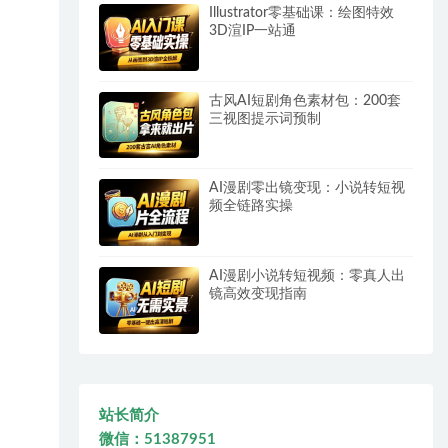
Illustrator零基础课：绘图特效
3D渲IP一站通
古风AI短剧角色素材包：200套
三视图提示词预制
AI漫剧零出镜变现：小说转短视
频全链路实操
AI漫剧小说转短视频：零真人出
镜高效变现指南
站长简介
微信：51387951