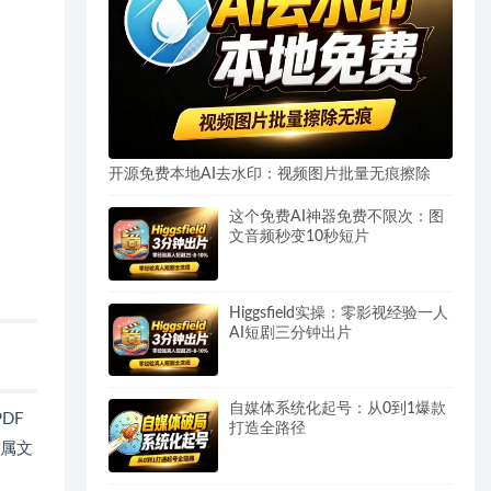
开源免费本地AI去水印：视频图片批量无痕擦除
这个免费AI神器免费不限次：图
文音频秒变10秒短片
Higgsfield实操：零影视经验一人
AI短剧三分钟出片
自媒体系统化起号：从0到1爆款
DF
打造全路径
专属文