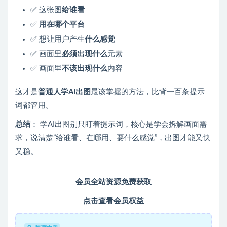
✅ 这张图
给谁看
✅
用在哪个平台
✅ 想让用户产生
什么感觉
✅ 画面里
必须出现什么
元素
✅ 画面里
不该出现什么
内容
这才是
普通人学AI出图
最该掌握的方法，比背一百条提示
词都管用。
总结
： 学AI出图别只盯着提示词，核心是学会拆解画面需
求，说清楚”给谁看、在哪用、要什么感觉”，出图才能又快
又稳。
会员全站资源免费获取
点击查看会员权益