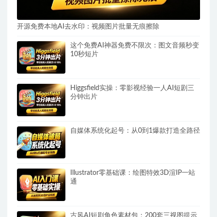
开源免费本地AI去水印：视频图片批量无痕擦除
这个免费AI神器免费不限次：图文音频秒变
10秒短片
Higgsfield实操：零影视经验一人AI短剧三
分钟出片
自媒体系统化起号：从0到1爆款打造全路径
Illustrator零基础课：绘图特效3D渲IP一站
通
古风AI短剧角色素材包：200套三视图提示