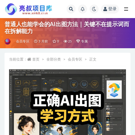
登录
全部
普通人也能学会的AI出图方法｜关键不在提示词而
在拆解能力
会员专区
3 月前
0
25
专属
当前位置：
首页
全部分类
会员专区
正文