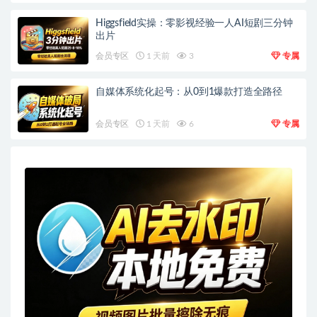
Higgsfield实操：零影视经验一人AI短剧三分钟
出片
会员专区
1 天前
3
专属
自媒体系统化起号：从0到1爆款打造全路径
会员专区
1 天前
6
专属