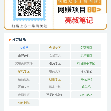
分类目录
AI资讯
会员专区
免费项目
全部分类
在线工具
实操项目
实用免费软件
引流专区
抖音快手专区
游戏专区
电商大学
站长笔记
精品教程
线报专区
网站源码
置顶文章
脚本挂机
薅羊毛
虚拟资源
视屏制作软件
软件板块
项目拆解