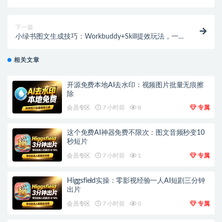
打造品牌增长引擎
下一篇
小绿书图文生成技巧：Workbuddy+Skill提效玩法，一
键自动出图文
相关文章
开源免费本地AI去水印：视频图片批量无痕擦
除
会员专区
7 小时前
8
专属
这个免费AI神器免费不限次：图文音频秒变10
秒短片
会员专区
7 小时前
1
专属
Higgsfield实操：零影视经验一人AI短剧三分钟
出片
会员专区
7 小时前
0
专属