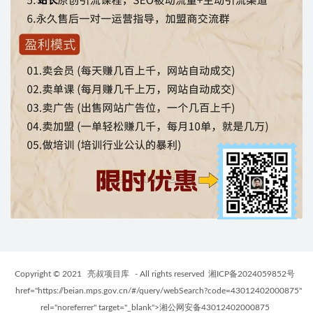
Copyright © 2021
亮叔项目库
- All rights reserved
湘ICP备2024059852号
href="https://beian.mps.gov.cn/#/query/webSearch?code=43012402000875"
rel="noreferrer" target="_blank">湘公网安备43012402000875