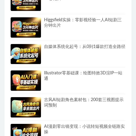
Higgsfield实操：零影视经验一人AI短剧三
分钟出片
自媒体系统化起号：从0到1爆款打造全路径
Illustrator零基础课：绘图特效3D渲IP一站
通
古风AI短剧角色素材包：200套三视图提示
词预制
AI漫剧零出镜变现：小说转短视频全链路实
操