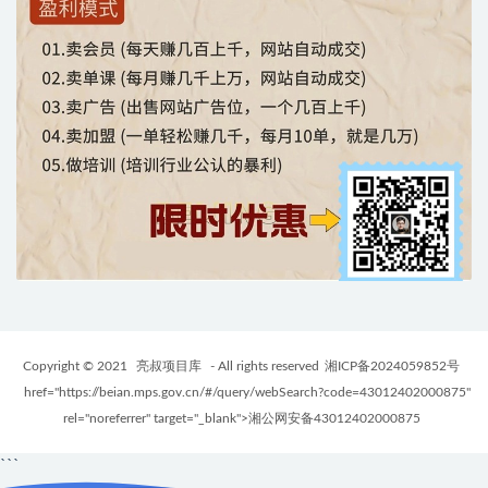
Copyright © 2021
亮叔项目库
- All rights reserved
湘ICP备2024059852号
href="https://beian.mps.gov.cn/#/query/webSearch?code=43012402000875"
rel="noreferrer" target="_blank">湘公网安备43012402000875
```