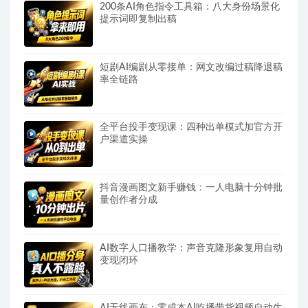
200条AI角色指令工具箱：八大身份场景化
提示词即复制出稿
短剧AI编剧从零接单：网文改编过稿降退稿
率全链路
全平台投手变现课：四种出单模式加官方开
户渠道实操
抖音漫画图文新手赚钱：一人电脑十分钟批
量创作者分成
AI数字人口播教学：声音克隆形象复用自动
变现闭环