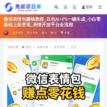
登录
全部
微信表情包赚钱教程_豆包AI+PS一键生成_小白零
基础上架变现_表情开放平台全流程
会员专区
3 月前
0
57
专属
当前位置：
首页
全部分类
会员专区
正文