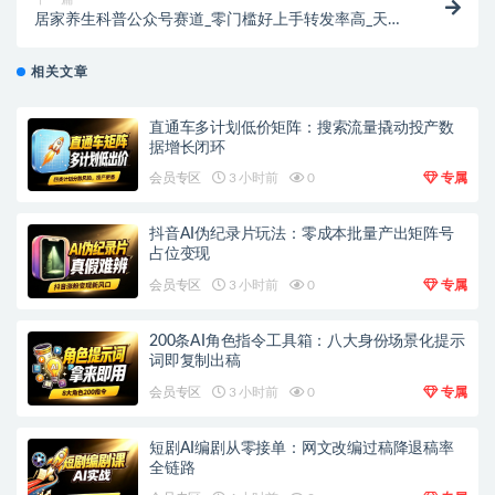
居家养生科普公众号赛道_零门槛好上手转发率高_天然
适配流量主推荐机制_新手冷启动变现稳
相关文章
直通车多计划低价矩阵：搜索流量撬动投产数
据增长闭环
会员专区
3 小时前
0
专属
抖音AI伪纪录片玩法：零成本批量产出矩阵号
占位变现
会员专区
3 小时前
0
专属
200条AI角色指令工具箱：八大身份场景化提示
词即复制出稿
会员专区
3 小时前
0
专属
短剧AI编剧从零接单：网文改编过稿降退稿率
全链路