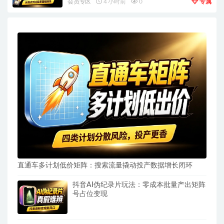
会员专区
4 小时前
0
专属
直通车多计划低价矩阵：搜索流量撬动投产数据增长闭环
抖音AI伪纪录片玩法：零成本批量产出矩阵
号占位变现