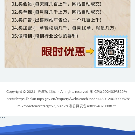
Copyright © 2021
亮叔项目库
- All rights reserved
湘ICP备2024059852号
href="https://beian.mps.gov.cn/#/query/webSearch?code=43012402000875"
rel="noreferrer" target="_blank">湘公网安备43012402000875
```