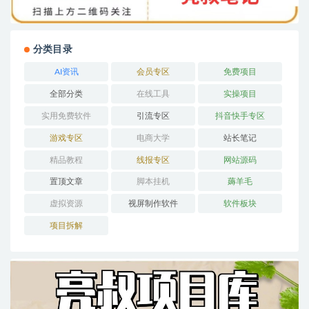
分类目录
AI资讯
会员专区
免费项目
全部分类
在线工具
实操项目
实用免费软件
引流专区
抖音快手专区
游戏专区
电商大学
站长笔记
精品教程
线报专区
网站源码
置顶文章
脚本挂机
薅羊毛
虚拟资源
视屏制作软件
软件板块
项目拆解