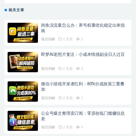
透明风筝事件_尚无定论还是政治秀
相关文章
闲鱼没流量怎么办：养号权重优化稳定出单指
南
项目拆解
1 天前
2
即梦AI老照片复活：小成本情感副业日入过百
项目拆解
1 天前
3
微信小游戏开发者红利：80%分成政策三重叠
加
项目拆解
2 天前
7
公众号爆文整理卖订阅：零原创低门槛赚信息
差
项目拆解
2 天前
9