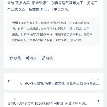
量给”优质内容+活跃玩家”，别再靠运气等曝光了，把这三
个公式吃透，按数据优化，订单自然来。
声明：
本站所有文章，如无特殊说明或标注，均为本站原创发
布。任何个人或组织，在未征得本站同意时，禁止复制、盗用、
采集、发布本站内容到任何网站、书籍等各类媒体平台。如若本
站内容侵犯了原著者的合法权益，可联系我们进行处理。
收藏
海报
链接
上一篇
ChatGPT生成3D历史人物立像_诸葛亮王阳明张居正曾
国藩_书卷破框而出气场炸裂_AI历史人物档案一键生成
下一篇
美国UFO原始文档161份档案全网刷屏_阿波罗登月闪光