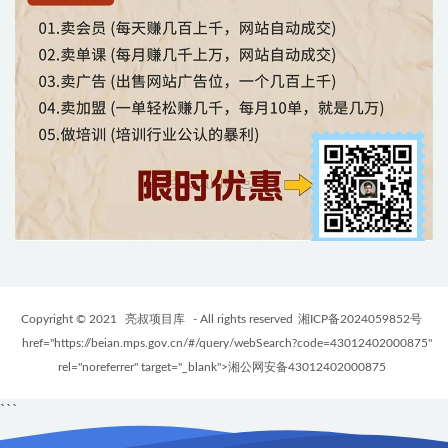
Copyright © 2021
亮叔项目库
- All rights reserved
湘ICP备2024059852号
href="https://beian.mps.gov.cn/#/query/webSearch?code=43012402000875"
rel="noreferrer" target="_blank">湘公网安备43012402000875
```