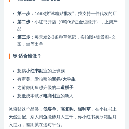
第一步
：1688搜”冰箱贴批发”，找支持一件代发的店
第二步
：小红书开店（0粉0保证金也能开），上架产
品
第三步
：每天发2-3条种草笔记，实拍图+场景图+文
案，坐等出单
🎯 适合谁做？
想搞
小红书副业
的上班族
有审美、爱拍照的
宝妈/大学生
之前做闲鱼想升级的
二道贩子
想低成本试水
电商创业
的新人
冰箱贴这个品类，
低客单、高复购、强种草
，在小红书上
天然适配。别人闲鱼搬砖月入三千，你小红书卖冰箱贴月
入过万，差距就在选对平台。