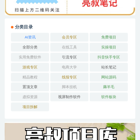
分类目录
AI资讯
会员专区
免费项目
全部分类
在线工具
实操项目
实用免费软件
引流专区
抖音快手专区
游戏专区
电商大学
站长笔记
精品教程
线报专区
网站源码
置顶文章
脚本挂机
薅羊毛
虚拟资源
视屏制作软件
软件板块
项目拆解