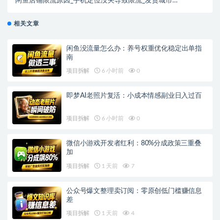
闲鱼店铺限流原因_手机定位没关导致限流_发货城市自
由设置技巧
相关文章
闲鱼没流量怎么办：养号权重优化稳定出单指
南
项目拆解
6 小时前
0
即梦AI老照片复活：小成本情感副业日入过百
项目拆解
6 小时前
0
微信小游戏开发者红利：80%分成政策三重叠
加
项目拆解
1 天前
7
公众号爆文整理卖订阅：零原创低门槛赚信息
差
项目拆解
1 天前
4