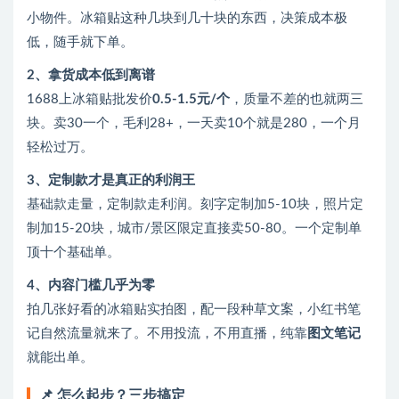
小物件。冰箱贴这种几块到几十块的东西，决策成本极
低，随手就下单。
2、拿货成本低到离谱
1688上冰箱贴批发价
0.5-1.5元/个
，质量不差的也就两三
块。卖30一个，毛利28+，一天卖10个就是280，一个月
轻松过万。
3、定制款才是真正的利润王
基础款走量，定制款走利润。刻字定制加5-10块，照片定
制加15-20块，城市/景区限定直接卖50-80。一个定制单
顶十个基础单。
4、内容门槛几乎为零
拍几张好看的冰箱贴实拍图，配一段种草文案，小红书笔
记自然流量就来了。不用投流，不用直播，纯靠
图文笔记
就能出单。
📌 怎么起步？三步搞定