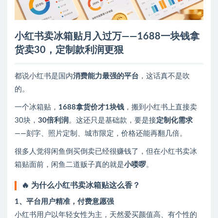
小红书卖冰箱贴月入过万——1688一块钱拿
货卖30，定制款利润更狠
都说小红书是国内
消费能力最强的平台
，这话真不是吹
的。
一个冰箱贴，
1688拿货价才1块钱
，搬到小红书上直接卖
30块，
30倍利润
。这还只是基础款，要是接
定制化需求
——刻字、照片定制、城市限定，价格还能再翻几倍。
很多人觉得闲鱼倒买倒卖已经很赚钱了，但在小红书卖冰
箱贴面前，闲鱼二道贩子真的就是
小喽啰
。
🔥 为什么小红书卖冰箱贴这么香？
1、平台用户精准，付费意愿强
小红书用户以年轻女性为主，天然爱买颜值高、有个性的