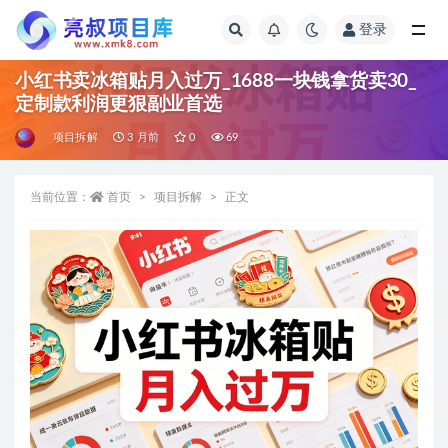
登录
全部
小红书卖冰箱贴月入过万_1688一块钱拿货卖30_
定制款利润更狠副业首选
项目拆解
3 月前
0
69
当前位置：
首页
项目拆解
正文