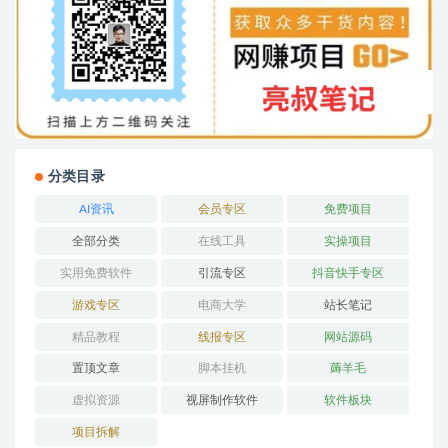
分类目录
AI资讯
会员专区
免费项目
全部分类
在线工具
实操项目
实用免费软件
引流专区
抖音快手专区
游戏专区
电商大学
站长笔记
精品教程
线报专区
网站源码
置顶文章
脚本挂机
薅羊毛
虚拟资源
视屏制作软件
软件板块
项目拆解