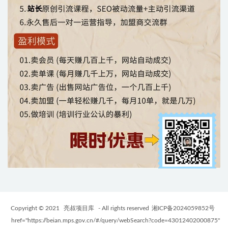
Copyright © 2021
亮叔项目库
- All rights reserved
湘ICP备2024059852号
href="https://beian.mps.gov.cn/#/query/webSearch?code=43012402000875"