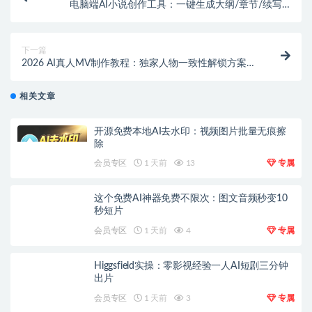
电脑端AI小说创作工具：一键生成大纲/章节/续写 –
OpenAI接口智能助手
下一篇
2026 AI真人MV制作教程：独家人物一致性解锁方案与
实操干货
相关文章
开源免费本地AI去水印：视频图片批量无痕擦
除
会员专区
1 天前
13
专属
这个免费AI神器免费不限次：图文音频秒变10
秒短片
会员专区
1 天前
4
专属
Higgsfield实操：零影视经验一人AI短剧三分钟
出片
会员专区
1 天前
3
专属