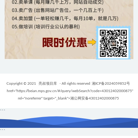
Copyright © 2021
亮叔项目库
- All rights reserved
湘ICP备2024059852号
href="https://beian.mps.gov.cn/#/query/webSearch?code=43012402000875"
rel="noreferrer" target="_blank">湘公网安备43012402000875
```
```