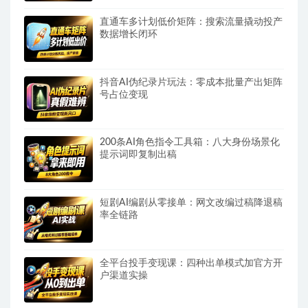
直通车多计划低价矩阵：搜索流量撬动投产
数据增长闭环
抖音AI伪纪录片玩法：零成本批量产出矩阵
号占位变现
200条AI角色指令工具箱：八大身份场景化
提示词即复制出稿
短剧AI编剧从零接单：网文改编过稿降退稿
率全链路
全平台投手变现课：四种出单模式加官方开
户渠道实操