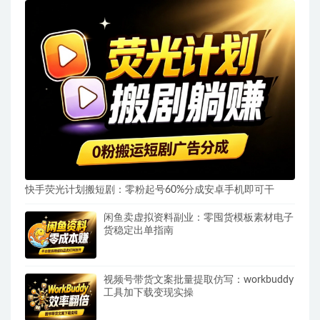
快手荧光计划搬短剧：零粉起号60%分成安卓手机即可干
闲鱼卖虚拟资料副业：零囤货模板素材电子
货稳定出单指南
视频号带货文案批量提取仿写：workbuddy
工具加下载变现实操