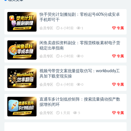
快手荧光计划搬短剧：零粉起号60%分成安卓
手机即可干
会员专区
6 小时前
1
专属
闲鱼卖虚拟资料副业：零囤货模板素材电子货
稳定出单指南
会员专区
6 小时前
0
专属
视频号带货文案批量提取仿写：workbuddy工
具加下载变现实操
会员专区
6 小时前
0
专属
直通车多计划低价矩阵：搜索流量撬动投产数
据增长闭环
会员专区
1 天前
5
专属