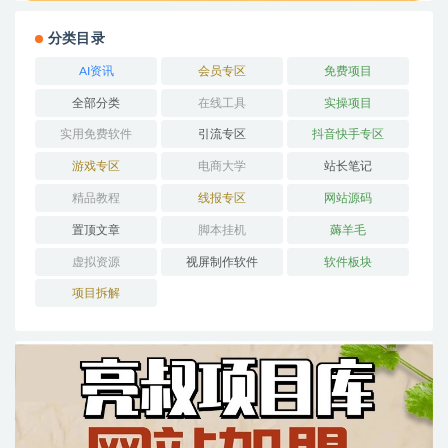
分类目录
AI资讯
会员专区
免费项目
全部分类
在线工具
实操项目
实用免费软件
引流专区
抖音快手专区
游戏专区
电商大学
站长笔记
精品教程
线报专区
网站源码
置顶文章
脚本挂机
薅羊毛
虚拟资源
视屏制作软件
软件板块
项目拆解