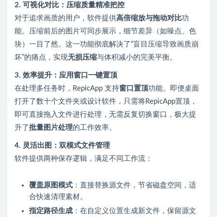
2. 可视化对比：压缩质量精准把控
对于追求画质的用户，软件提供
高倍缩放与拖动对比
功
能。压缩前后的图片可同步展示，细节差异（如噪点、色
块）一目了然。这一功能彻底解决了“盲目压缩导致画质崩
坏”的痛点，实现
无损压缩
与体积减小的完美平衡。
3. 效率提升：应用窗口一键置顶
在处理多任务时，RepicApp 支持
窗口置顶
功能。即便桌面
打开了数十个文件夹或设计软件，只需将RepicApp置顶，
即可直接拖入文件进行处理，无需反复切换窗口，极大提
升了
批量图片处理
的工作效率。
4. 灵活出图：双模式文件管理
软件提供两种保存逻辑，满足不同工作流：
覆盖原图模式
：直接替换源文件，节省磁盘空间，适
合快速清理素材。
指定路径生成
：在自定义位置生成新文件，保留源文