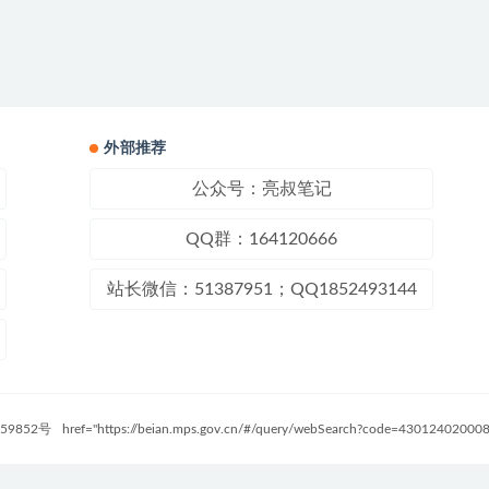
外部推荐
公众号：亮叔笔记
QQ群：164120666
站长微信：51387951；QQ1852493144
59852号
href="https://beian.mps.gov.cn/#/query/webSearch?code=4301240200