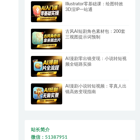
Illustrator零基础课：绘图特效
3D渲IP一站通
古风AI短剧角色素材包：200套
三视图提示词预制
AI漫剧零出镜变现：小说转短视
频全链路实操
AI漫剧小说转短视频：零真人出
镜高效变现指南
站长简介
微信：51387951