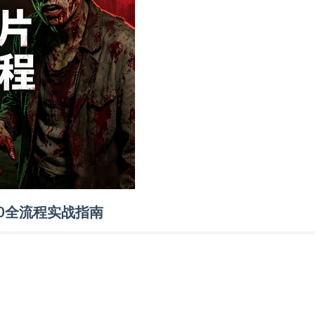
 2.0全流程实战指南