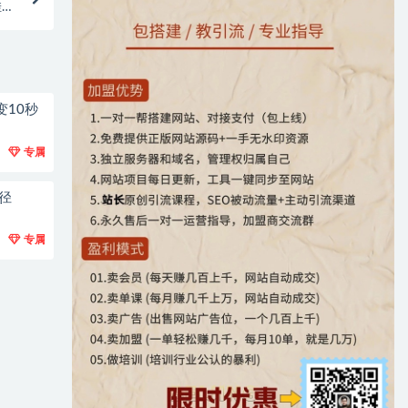
挂
变10秒
专属
径
专属