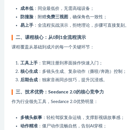
成本低
：同业最低价，无需高端设备；
防撞脸
：附赠
免费三视图
，确保角色一致性；
易上手
：全流程实战演示，拒绝理论，步骤可直接复刻。
二、课程核心：从0到1全流程演示
课程覆盖从基础到成片的每一个关键环节：
工具上手
：官网注册到界面操作快速入门；
核心生成
：多镜头生成、复杂动作（撕咬/奔跑）控制；
后期合成
：独家音画同步技巧，提升沉浸感。
三、技术优势：Seedance 2.0的核心竞争力
作为行业领先工具，Seedance 2.0优势明显：
多镜头叙事
：轻松驾驭复杂运镜，支撑影视级故事感；
动作精准
：僵尸动作流畅自然，告别AI穿模；