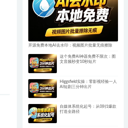
开源免费本地AI去水印：视频图片批量无痕擦除
这个免费AI神器免费不限次：图
文音频秒变10秒短片
Higgsfield实操：零影视经验一人
AI短剧三分钟出片
自媒体系统化起号：从0到1爆款
打造全路径