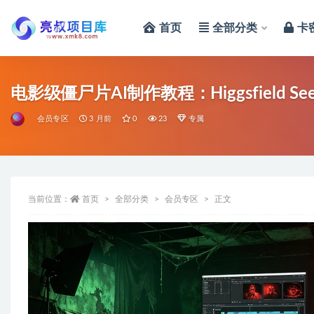
首页
全部分类
卡
全部
电影级僵尸片AI制作教程：Higgsfield 
会员专区
3 月前
0
23
专属
当前位置：
首页
全部分类
会员专区
正文