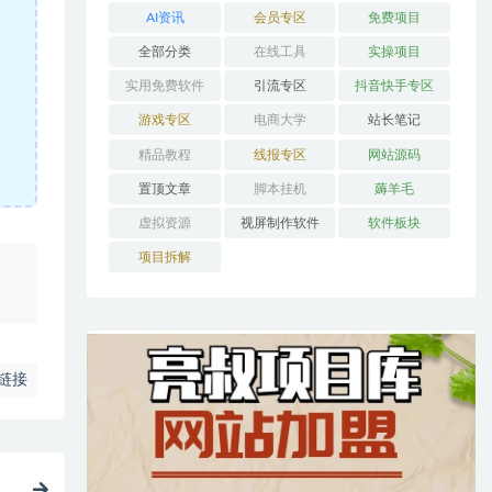
AI资讯
会员专区
免费项目
全部分类
在线工具
实操项目
实用免费软件
引流专区
抖音快手专区
游戏专区
电商大学
站长笔记
精品教程
线报专区
网站源码
置顶文章
脚本挂机
薅羊毛
虚拟资源
视屏制作软件
软件板块
项目拆解
、
链接