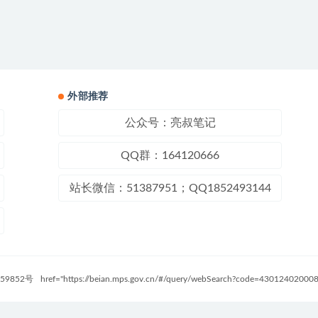
外部推荐
公众号：亮叔笔记
QQ群：164120666
站长微信：51387951；QQ1852493144
59852号
href="https://beian.mps.gov.cn/#/query/webSearch?code=4301240200