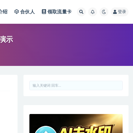
介绍
合伙人
领取流量卡
登录
程演示