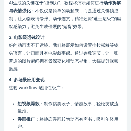
AI生成的关键在于“控制力”。教程将演示如何进行
动作拆解
与
表情强化
：不仅仅是简单的动起来，而是通过关键帧控
制，让人物表情夸张、动作连贯，精准还原“迪士尼级”的幽
默感染力，避免生成僵硬的“鬼畜”效果。
3. 电影级运镜设计
好的动画离不开运镜。我们将展示如何设置推拉摇移等镜
头语言，让画面具有电影叙事感。通过参数调节，让一张
普通的图片瞬间拥有景深变化和动态视角，大幅提升视频
质感。
4. 多场景应用变现
这套 workflow 适用性极广：
短视频爆款
：制作搞笑段子、情感故事，轻松突破流
量池。
漫画推广
：将静态漫画转为动态有声书，吸引年轻用
户。