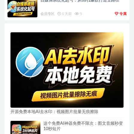
自媒体系统化起号：从0到1爆款打造全路径
会员专区
1 天前
5
专属
开源免费本地AI去水印：视频图片批量无痕擦除
这个免费AI神器免费不限次：图文音频秒变
10秒短片