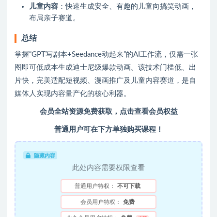
儿童内容
：快速生成安全、有趣的儿童向搞笑动画，
布局亲子赛道。
总结
掌握“GPT写剧本+Seedance动起来”的AI工作流，仅需一张
图即可低成本生成迪士尼级爆款动画。该技术门槛低、出
片快，完美适配短视频、漫画推广及儿童内容赛道，是自
媒体人实现内容量产化的核心利器。
会员全站资源免费获取，
点击查看会员权益
普通用户可在下方单独购买课程！
隐藏内容
此处内容需要权限查看
普通用户特权：
不可下载
会员用户特权：
免费