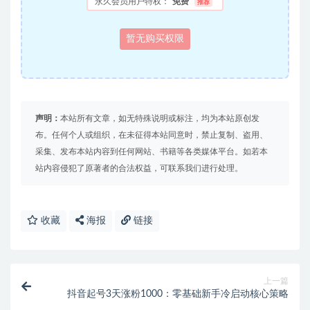
永久会员用户特权：
免费
推荐
暂无购买权限
声明：
本站所有文章，如无特殊说明或标注，均为本站原创发
布。任何个人或组织，在未征得本站同意时，禁止复制、盗用、
采集、发布本站内容到任何网站、书籍等各类媒体平台。如若本
站内容侵犯了原著者的合法权益，可联系我们进行处理。
收藏
海报
链接
上一篇
抖音起号3天涨粉1000：零基础新手冷启动核心策略