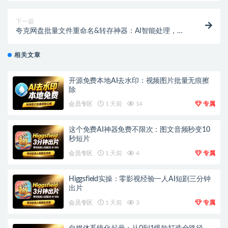
下一篇
夸克网盘批量文件重命名&转存神器：AI智能处理，免
安装绿色版
相关文章
开源免费本地AI去水印：视频图片批量无痕擦
除
会员专区
1 天前
14
专属
这个免费AI神器免费不限次：图文音频秒变10
秒短片
会员专区
1 天前
4
专属
Higgsfield实操：零影视经验一人AI短剧三分钟
出片
会员专区
1 天前
3
专属