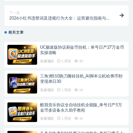
下一篇
2026小红书违禁词及违规行为大全：运营避坑指南与限
流解析
相关文章
UC极速版协议刷金币挂机：单号日产27万金币
实操攻略
实操项目
1 周前
20
三角洲S10跑刀搬砖挂机_AI脚本云机哈弗币秒
变现单日30
实操项目
1 周前
24
酷我音乐协议全自动挂机全能版_单号日产5万
金币多设备永久助手教程
实操项目
1 周前
26