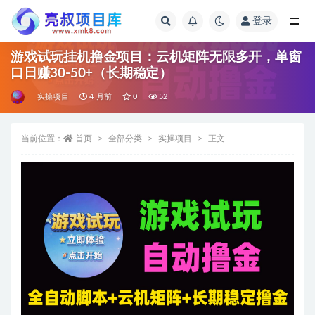
登录
全部
游戏试玩挂机撸金项目：云机矩阵无限多开，单窗
口日赚30-50+（长期稳定）
实操项目
4 月前
0
52
当前位置：
首页
全部分类
实操项目
正文