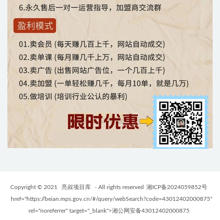
Copyright © 2021
亮叔项目库
- All rights reserved
湘ICP备2024059852号
href="https://beian.mps.gov.cn/#/query/webSearch?code=43012402000875"
rel="noreferrer" target="_blank">湘公网安备43012402000875