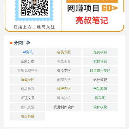
分类目录
AI资讯
会员专区
免费项目
全部分类
在线工具
实操项目
实用免费软件
引流专区
抖音快手专区
游戏专区
电商大学
站长笔记
精品教程
线报专区
网站源码
置顶文章
脚本挂机
薅羊毛
虚拟资源
视屏制作软件
软件板块
项目拆解