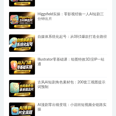
Higgsfield实操：零影视经验一人AI短剧三
分钟出片
自媒体系统化起号：从0到1爆款打造全路径
Illustrator零基础课：绘图特效3D渲IP一站
通
古风AI短剧角色素材包：200套三视图提示
词预制
AI漫剧零出镜变现：小说转短视频全链路实
操