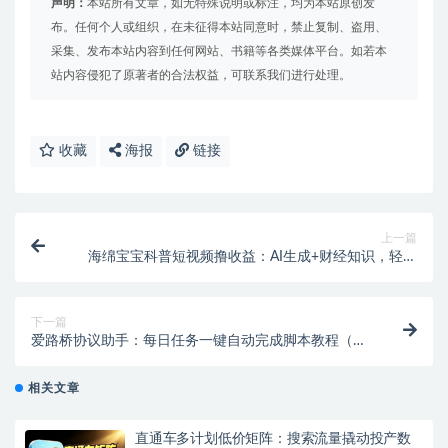
声明：
本站所有文章，如无特殊说明或标注，均为本站原创发
布。任何个人或组织，在未征得本站同意时，禁止复制、盗用、
采集、发布本站内容到任何网站、书籍等各类媒体平台。如若本
站内容侵犯了原著者的合法权益，可联系我们进行处理。
收藏
海报
链接
上一篇
海绵宝宝科普短视频撸收益：AI生成+财经知识，轻松
赚创作者伙伴计划分成
下一篇
爱路桥协议助手：每日任务一键自动完成脚本教程（稳
定3年+多账号低保+安卓手机）
相关文章
直通车多计划低价矩阵：搜索流量撬动投产数