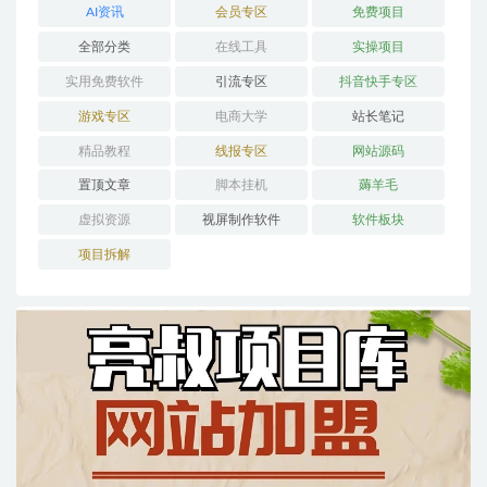
AI资讯
会员专区
免费项目
全部分类
在线工具
实操项目
实用免费软件
引流专区
抖音快手专区
游戏专区
电商大学
站长笔记
精品教程
线报专区
网站源码
置顶文章
脚本挂机
薅羊毛
虚拟资源
视屏制作软件
软件板块
项目拆解