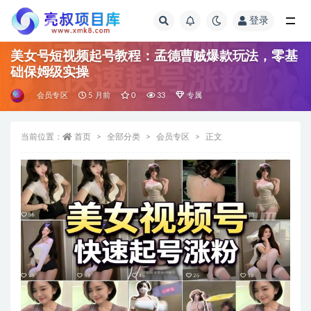
登录
全部
美女号短视频起号教程：孟德曹贼爆款玩法，零基
础保姆级实操
会员专区
5 月前
0
33
专属
当前位置：
首页
全部分类
会员专区
正文