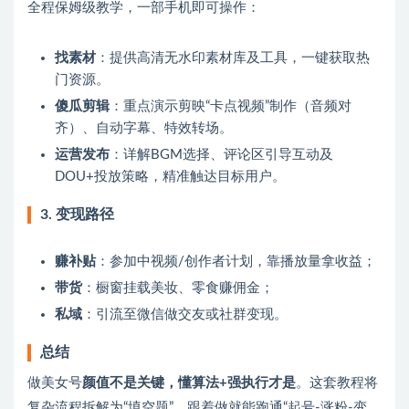
全程保姆级教学，一部手机即可操作：
找素材
：提供高清无水印素材库及工具，一键获取热
门资源。
傻瓜剪辑
：重点演示剪映“卡点视频”制作（音频对
齐）、自动字幕、特效转场。
运营发布
：详解BGM选择、评论区引导互动及
DOU+投放策略，精准触达目标用户。
3. 变现路径
赚补贴
：参加中视频/创作者计划，靠播放量拿收益；
带货
：橱窗挂载美妆、零食赚佣金；
私域
：引流至微信做交友或社群变现。
总结
做美女号
颜值不是关键，懂算法+强执行才是
。这套教程将
复杂流程拆解为“填空题”，跟着做就能跑通“起号-涨粉-变