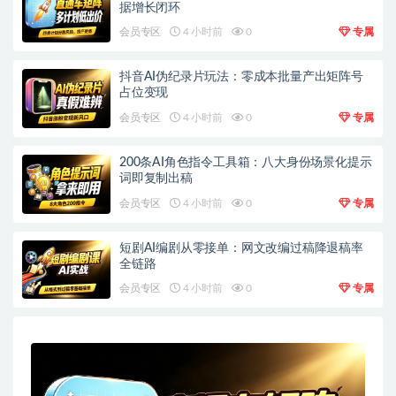
据增长闭环
会员专区
4 小时前
0
专属
抖音AI伪纪录片玩法：零成本批量产出矩阵号
占位变现
会员专区
4 小时前
0
专属
200条AI角色指令工具箱：八大身份场景化提示
词即复制出稿
会员专区
4 小时前
0
专属
短剧AI编剧从零接单：网文改编过稿降退稿率
全链路
会员专区
4 小时前
0
专属