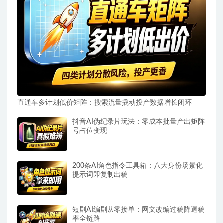
直通车多计划低价矩阵：搜索流量撬动投产数据增长闭环
抖音AI伪纪录片玩法：零成本批量产出矩阵
号占位变现
200条AI角色指令工具箱：八大身份场景化
提示词即复制出稿
短剧AI编剧从零接单：网文改编过稿降退稿
率全链路