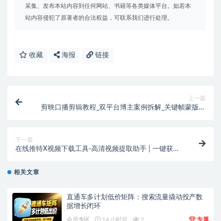
采集、发布本站内容到任何网站、书籍等各类媒体平台。如若本
站内容侵犯了原著者的合法权益，可联系我们进行处理。
收藏
海报
链接
上一篇
剪映口播剪辑教程_双平台博主案例拆解_关键帧蒙版实
操速成课 – IP打造必备
下一篇
在线推特X视频下载工具-高清视频提取助手 | 一键获取
无水印高清素材
相关文章
直通车多计划低价矩阵：搜索流量撬动投产数
据增长闭环
会员专区
14 小时前
2
专属