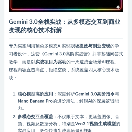
Gemini 3.0全栈实战：从多模态交互到商业
变现的核心技术拆解
专为渴望利用顶尖多模态AI实现
职场提效与副业变现
的学
习者设计，这套《Gemini 3.0高阶实战营》并非基础问答式
教学，而是以
实战项目为驱动
的一周速成全场景AI课程。
课程内容直击痛点，拒绝空谈，系统覆盖四大核心技术板
块：
核心模型高阶应用
：深度解析
Gemini 3.0高阶指令
与
Nano Banana Pro
的进阶用法，解锁AI的深层逻辑能
力。
多模态交互全覆盖
：不仅限于文本，更涵盖图像、音
频、视频及数据分析，特别是
Veo3.1视频生成模型
的
实战应用，教你快速生成高质量AI视频。