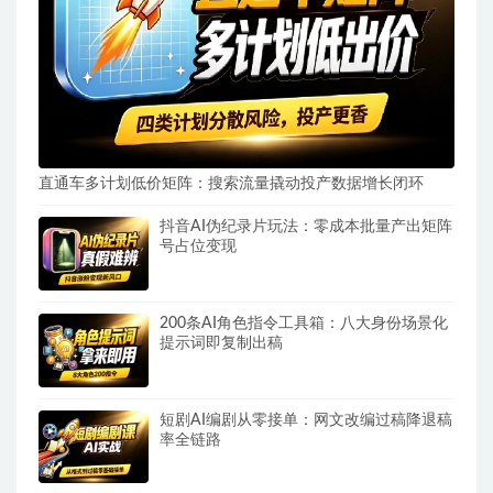
直通车多计划低价矩阵：搜索流量撬动投产数据增长闭环
抖音AI伪纪录片玩法：零成本批量产出矩阵
号占位变现
200条AI角色指令工具箱：八大身份场景化
提示词即复制出稿
短剧AI编剧从零接单：网文改编过稿降退稿
率全链路