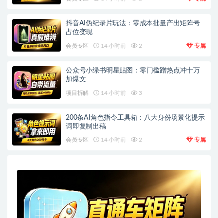
抖音AI伪纪录片玩法：零成本批量产出矩阵号
占位变现
会员专区
14 小时前
2
专属
公众号小绿书明星贴图：零门槛蹭热点冲十万
加爆文
项目拆解
14 小时前
3
200条AI角色指令工具箱：八大身份场景化提示
词即复制出稿
会员专区
14 小时前
2
专属