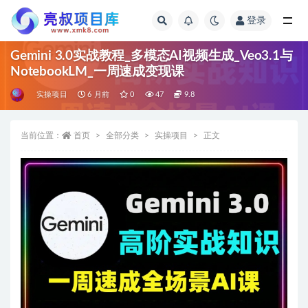
登录
全部
Gemini 3.0实战教程_多模态AI视频生成_Veo3.1与
NotebookLM_一周速成变现课
实操项目
6 月前
0
47
9.8
当前位置：
首页
全部分类
实操项目
正文