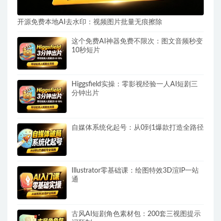
开源免费本地AI去水印：视频图片批量无痕擦除
这个免费AI神器免费不限次：图文音频秒变
10秒短片
Higgsfield实操：零影视经验一人AI短剧三
分钟出片
自媒体系统化起号：从0到1爆款打造全路径
Illustrator零基础课：绘图特效3D渲IP一站
通
古风AI短剧角色素材包：200套三视图提示