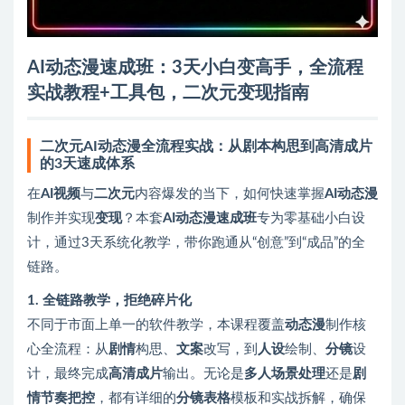
AI动态漫速成班：3天小白变高手，全流程
实战教程+工具包，二次元变现指南
二次元AI动态漫全流程实战：从剧本构思到高清成片
的3天速成体系
在
AI视频
与
二次元
内容爆发的当下，如何快速掌握
AI动态漫
制作并实现
变现
？本套
AI动态漫速成班
专为零基础小白设
计，通过3天系统化教学，带你跑通从“创意”到“成品”的全
链路。
1. 全链路教学，拒绝碎片化
不同于市面上单一的软件教学，本课程覆盖
动态漫
制作核
心全流程：从
剧情
构思、
文案
改写，到
人设
绘制、
分镜
设
计，最终完成
高清成片
输出。无论是
多人场景处理
还是
剧
情节奏把控
，都有详细的
分镜表格
模板和实战拆解，确保