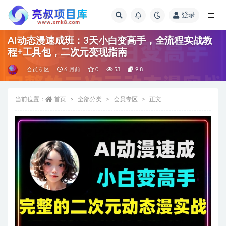
登录
全部
AI动态漫速成班：3天小白变高手，全流程实战教
程+工具包，二次元变现指南
会员专区
6 月前
0
53
9.8
当前位置：
首页
全部分类
会员专区
正文