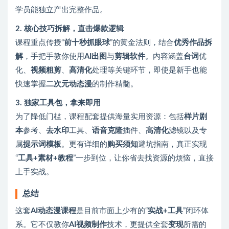
学员能独立产出完整作品。
2. 核心技巧拆解，直击爆款逻辑
课程重点传授“
前十秒抓眼球
”的黄金法则，结合
优秀作品拆
解
，手把手教你使用
AI出图
与
剪辑软件
。内容涵盖
台词
优
化、
视频粗剪
、
高清化
处理等关键环节，即使是新手也能
快速掌握
二次元动态漫
的制作精髓。
3. 独家工具包，拿来即用
为了降低门槛，课程配套提供海量实用资源：包括
样片剧
本
参考、
去水印
工具、
语音克隆
插件、
高清化
滤镜以及专
属
提示词模板
。更有详细的
购买须知
避坑指南，真正实现
“
工具+素材+教程
”一步到位，让你省去找资源的烦恼，直接
上手实战。
总结
这套
AI动态漫课程
是目前市面上少有的“
实战+工具
”闭环体
系。它不仅教你
AI视频制作
技术，更提供全套
变现
所需的