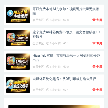
开源免费本地AI去水印：视频图片批量无痕擦
除
会员专区
8 小时前
8
专属
这个免费AI神器免费不限次：图文音频秒变10
秒短片
会员专区
8 小时前
1
专属
Higgsfield实操：零影视经验一人AI短剧三分钟
出片
会员专区
8 小时前
0
专属
自媒体系统化起号：从0到1爆款打造全路径
会员专区
8 小时前
1
专属