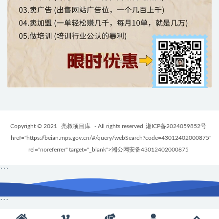
Copyright © 2021
亮叔项目库
- All rights reserved
湘ICP备2024059852号
href="https://beian.mps.gov.cn/#/query/webSearch?code=43012402000875"
rel="noreferrer" target="_blank">湘公网安备43012402000875
```
```