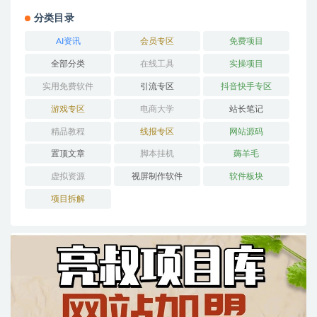
分类目录
AI资讯
会员专区
免费项目
全部分类
在线工具
实操项目
实用免费软件
引流专区
抖音快手专区
游戏专区
电商大学
站长笔记
精品教程
线报专区
网站源码
置顶文章
脚本挂机
薅羊毛
虚拟资源
视屏制作软件
软件板块
项目拆解