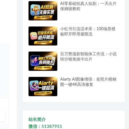
AI零基础拍真人短剧：一天出片
保姆级教程
小红书引流话术库：100场景模
板即开即用避限流
百万赞漫剧智能体工作流：小说
转分镜免抽卡出片
Aiarty AI图像增强：老照片模糊
图一键4K高清修复
站长简介
微信：51387951