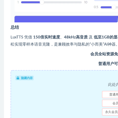
总结
LuxTTS 凭借
150倍实时速度
、
48kHz高音质
及
低至1GB的
松实现零样本语音克隆，是兼顾效率与隐私的“小而美”AI神器
会员全站资源免
普通用户可
隐藏内容
此处
普通
会
永久会员