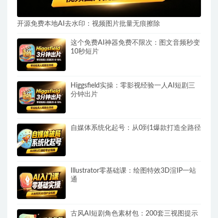
开源免费本地AI去水印：视频图片批量无痕擦除
这个免费AI神器免费不限次：图文音频秒变
10秒短片
Higgsfield实操：零影视经验一人AI短剧三
分钟出片
自媒体系统化起号：从0到1爆款打造全路径
Illustrator零基础课：绘图特效3D渲IP一站
通
古风AI短剧角色素材包：200套三视图提示