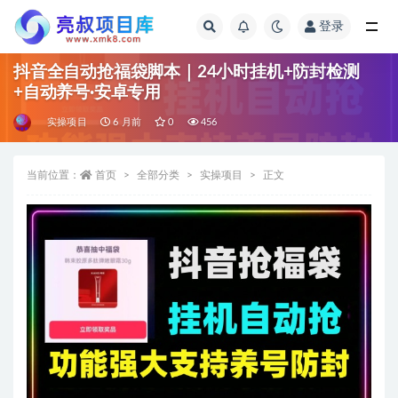
登录
全部
抖音全自动抢福袋脚本｜24小时挂机+防封检测
+自动养号·安卓专用
实操项目
6 月前
0
456
当前位置：
首页
全部分类
实操项目
正文