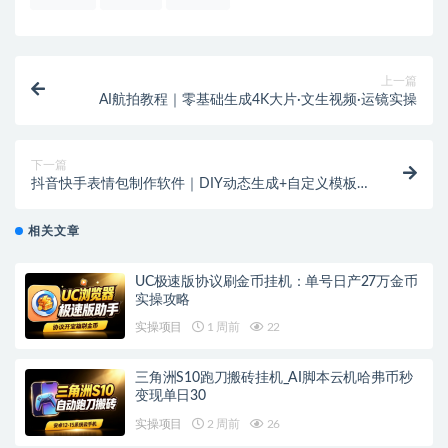
上一篇
AI航拍教程｜零基础生成4K大片·文生视频·运镜实操
下一篇
抖音快手表情包制作软件｜DIY动态生成+自定义模板·
安卓版
相关文章
UC极速版协议刷金币挂机：单号日产27万金币
实操攻略
实操项目
1 周前
22
三角洲S10跑刀搬砖挂机_AI脚本云机哈弗币秒
变现单日30
实操项目
2 周前
26