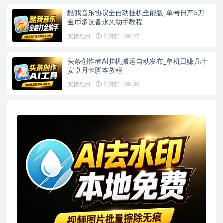
酷我音乐协议全自动挂机全能版_单号日产5万
金币多设备永久助手教程
实操项目
2 周前
27
头条创作者AI挂机搬运自动发布_单机日赚几十
安卓月卡脚本教程
实操项目
2 周前
30