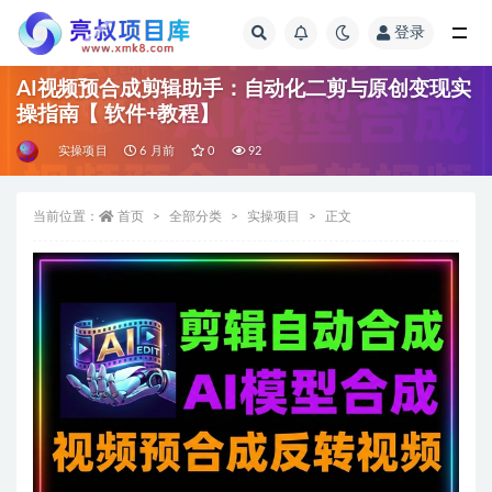
登录
全部
AI视频预合成剪辑助手：自动化二剪与原创变现实
操指南【 软件+教程】
实操项目
6 月前
0
92
当前位置：
首页
全部分类
实操项目
正文