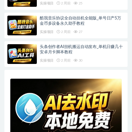
实操项目
2 周前
25
酷我音乐协议全自动挂机全能版_单号日产5万
金币多设备永久助手教程
实操项目
2 周前
27
头条创作者AI挂机搬运自动发布_单机日赚几十
安卓月卡脚本教程
实操项目
2 周前
30