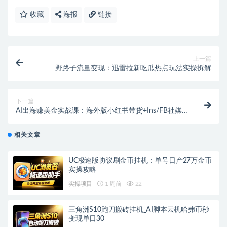
收藏
海报
链接
上一篇
野路子流量变现：迅雷拉新吃瓜热点玩法实操拆解
下一篇
AI出海赚美金实战课：海外版小红书带货+Ins/FB社媒
运营新手指南（自然流量+AI工具）
相关文章
UC极速版协议刷金币挂机：单号日产27万金币
实操攻略
实操项目
1 周前
22
三角洲S10跑刀搬砖挂机_AI脚本云机哈弗币秒
变现单日30