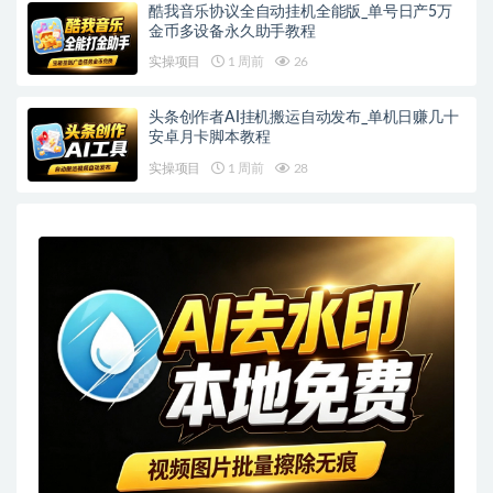
酷我音乐协议全自动挂机全能版_单号日产5万
金币多设备永久助手教程
实操项目
1 周前
26
头条创作者AI挂机搬运自动发布_单机日赚几十
安卓月卡脚本教程
实操项目
1 周前
28