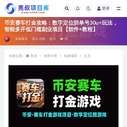
登录
全部
币安赛车打金攻略：数字定位胆单号30u+玩法，
智能多开低门槛副业项目【软件+教程】
实操项目
6 月前
0
73
当前位置：
首页
全部分类
实操项目
正文