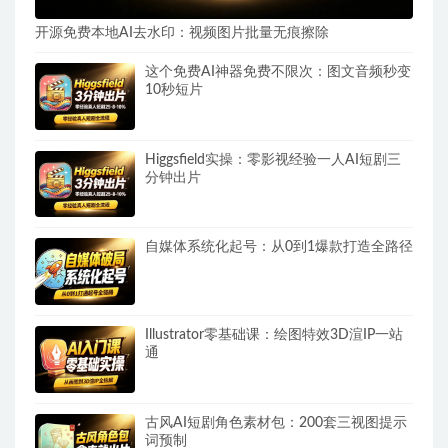
开源免费本地AI去水印：视频图片批量无痕擦除
这个免费AI神器免费不限次：图文音频秒变
10秒短片
Higgsfield实操：零影视经验一人AI短剧三
分钟出片
自媒体系统化起号：从0到1爆款打造全路径
Illustrator零基础课：绘图特效3D渲IP一站
通
古风AI短剧角色素材包：200套三视图提示
词预制