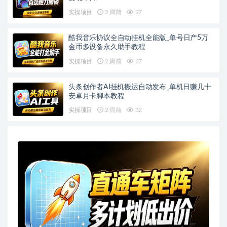
实操项目
2 周前
27
酷我音乐协议全自动挂机全能版_单号日产5万
金币多设备永久助手教程
实操项目
2 周前
27
头条创作者AI挂机搬运自动发布_单机日赚几十
安卓月卡脚本教程
实操项目
2 周前
32