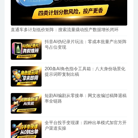
直通车多计划低价矩阵：搜索流量撬动投产数据增长闭环
抖音AI伪纪录片玩法：零成本批量产出矩阵
号占位变现
200条AI角色指令工具箱：八大身份场景化
提示词即复制出稿
短剧AI编剧从零接单：网文改编过稿降退稿
率全链路
全平台投手变现课：四种出单模式加官方开
户渠道实操