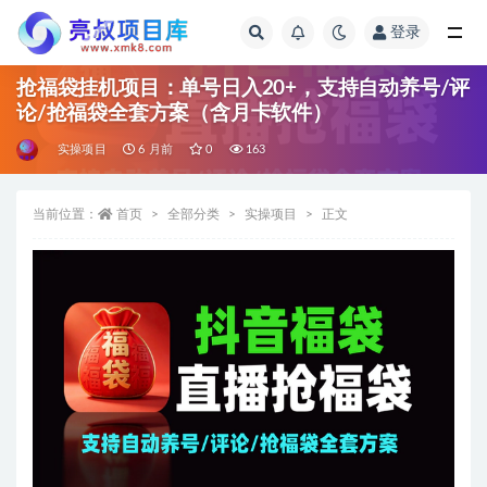
登录
全部
抢福袋挂机项目：单号日入20+，支持自动养号/评
论/抢福袋全套方案（含月卡软件）
实操项目
6 月前
0
163
当前位置：
首页
全部分类
实操项目
正文