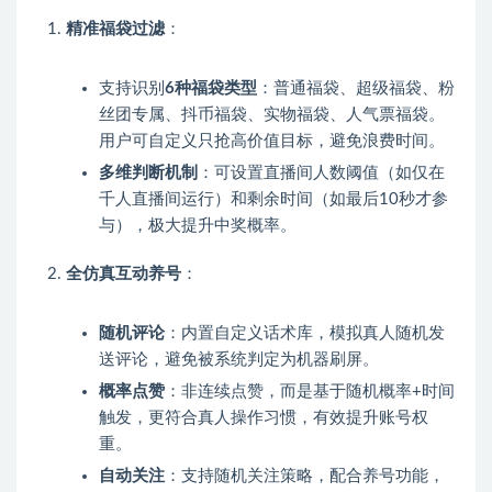
精准福袋过滤
：
支持识别
6种福袋类型
：普通福袋、超级福袋、粉
丝团专属、抖币福袋、实物福袋、人气票福袋。
用户可自定义只抢高价值目标，避免浪费时间。
多维判断机制
：可设置直播间人数阈值（如仅在
千人直播间运行）和剩余时间（如最后10秒才参
与），极大提升中奖概率。
全仿真互动养号
：
随机评论
：内置自定义话术库，模拟真人随机发
送评论，避免被系统判定为机器刷屏。
概率点赞
：非连续点赞，而是基于随机概率+时间
触发，更符合真人操作习惯，有效提升账号权
重。
自动关注
：支持随机关注策略，配合养号功能，