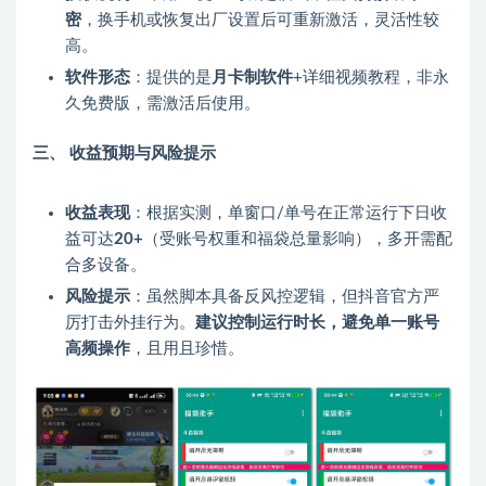
密
，换手机或恢复出厂设置后可重新激活，灵活性较
高。
软件形态
：提供的是
月卡制软件
+详细视频教程，非永
久免费版，需激活后使用。
三、 收益预期与风险提示
收益表现
：根据实测，单窗口/单号在正常运行下日收
益可达
20+
（受账号权重和福袋总量影响），多开需配
合多设备。
风险提示
：虽然脚本具备反风控逻辑，但抖音官方严
厉打击外挂行为。
建议控制运行时长，避免单一账号
高频操作
，且用且珍惜。