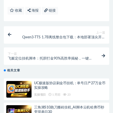
收藏
海报
链接
上一篇
Qwen3-TTS 1.7B离线整合包下载：本地部署顶尖开源
AI语音，支持3秒极速克隆与情感生成（一键整合版）
下一篇
飞艇定位挂机脚本：托胆打金90%高胜率揭秘，一键全
自动挂机打金教程（单号50+）
相关文章
UC极速版协议刷金币挂机：单号日产27万金币
实操攻略
实操项目
1 周前
23
三角洲S10跑刀搬砖挂机_AI脚本云机哈弗币秒
变现单日30